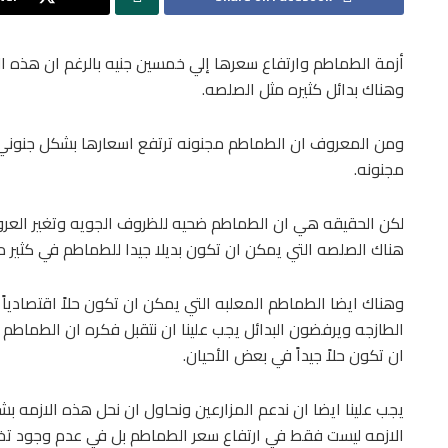
أزمة الطماطم وارتفاع سعرها إلي خمسين جنيه بالرغم ان هذه ا
وهناك بدائل كثيره مثل الصلصه.
ومن المعروف ان الطماطم مجنونه ترتفع اسعارها بشكل جنوني دو
مجنونه.
لكن الحقيقه هي ان الطماطم ضحيه للظروف الجويه وتغير العروه
هناك الصلصه التي يمكن ان تكون بديلا جيدا للطماطم في كثير م
وهناك ايضا الطماطم المعلبه التي يمكن ان تكون حلاً اقتصادياً
الطازجه ويرفضون البدائل يجب علينا ان نتقبل فكره ان الطماطم 
ان تكون حلاً جيداً في بعض الأحيان.
يجب علينا ايضا ان ندعم المزارعين ونحاول ان نحل هذه الازمه بش
الازمه ليست فقط في ارتفاع سعر الطماطم بل في عدم وجود تخطي