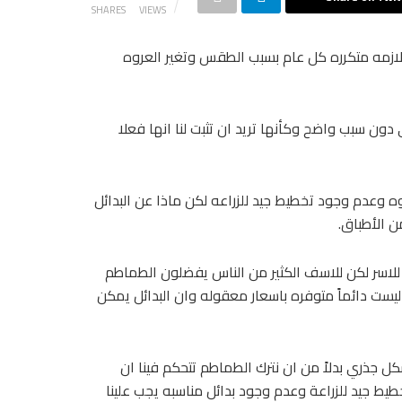
SHARES
VIEWS
لازمه متكرره كل عام بسبب الطقس وتغير العروه
ن سبب واضح وكأنها تريد ان تثبت لنا انها فعلا
 وعدم وجود تخطيط جيد للزراعه لكن ماذا عن البدائل
ن الأطباق.
 للاسر لكن للاسف الكثير من الناس يفضلون الطماطم
ليست دائماً متوفره باسعار معقوله وان البدائل يمكن
كل جذري بدلاً من ان نترك الطماطم تتحكم فينا ان
ط جيد للزراعة وعدم وجود بدائل مناسبه يجب علينا