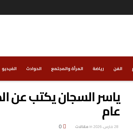
الفن
رياضة
‏المرأة والمجتمع
‏الحوادث
‏الفيديو
ياسر السجان يكتب عن ال
عام
0
28 مارس، 2026
in
مقالات