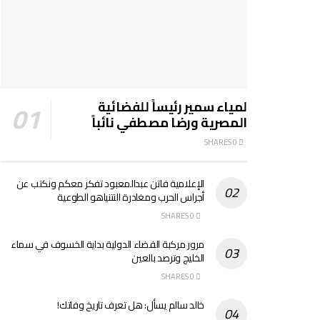
لمياء سمير رئيساً للفضائية
المصرية ورضا مصطفي نائباً
0 SHARES
الإعلامية فاتن عبدالمعبود تفكر معكم ونكتب عن
أجراس الحرب ومغادرة النتنياهو الطوعية
0 SHARES
مرور مركبة الفضاء الدولية بداية الخسوف في سماء
الخليج وترصد بالعين
0 SHARES
خالد سالم يسأل: هل تعرف تاريخ وفاتك!