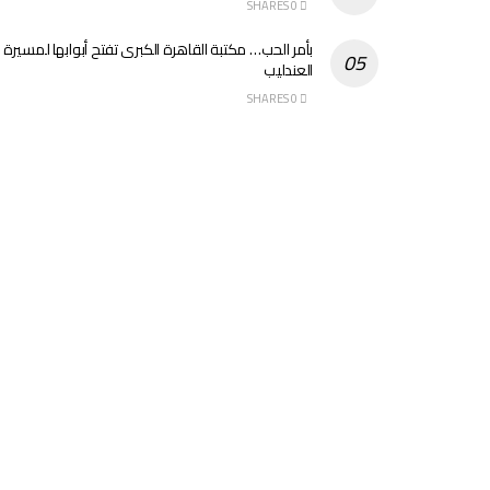
0 SHARES
بأمر الحب… مكتبة القاهرة الكبرى تفتح أبوابها لمسيرة
العندليب
0 SHARES