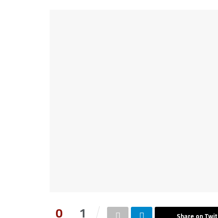
0
1
Share on Twit