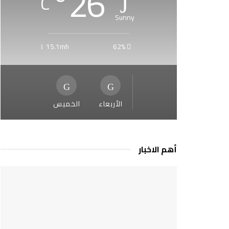
°
26
C
Sunny
15.1mh
62%
الأربعاء
الخميس
أهم الاخبار