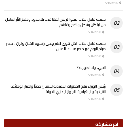
0 SHARES
جمعه قابيل يكتب: عفوا ياريس ثقتنا فيك بلا حدود وننتظر الثأر العاجل
من ايا كان بشكل واضح وغاشم
0 SHARES
جمعه قابيل يكتب: لكل قوى الشر وعلى راسهم الكيان وايران .. مصر
صباح اليوم غير مصر مساء الأمس
0 SHARES
الحي.. ولا الكهرباء؟
0 SHARES
رئيس الوزراء يتابع الخطوات التنفيذية للتعيين حديثاً واختيار الوظائف
القيادية والإشرافية بالجهاز الإداري للدولة
0 SHARES
آخر مشاركة