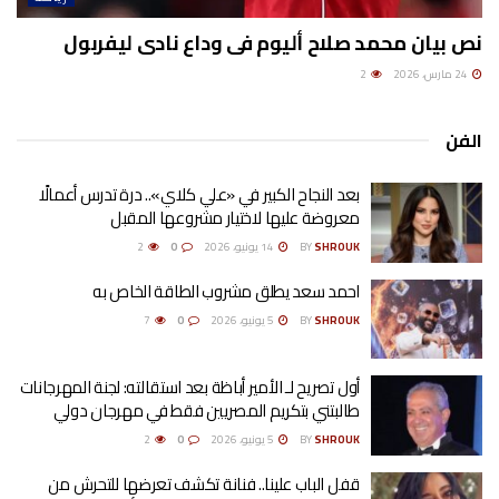
نص بيان محمد صلاح أليوم فى وداع نادى ليفربول
24 مارس، 2026
2
الفن
بعد النجاح الكبير في «علي كلاي».. درة تدرس أعمالًا
معروضة عليها لاختيار مشروعها المقبل
SHROUK
BY
14 يونيو، 2026
0
2
احمد سعد يطلق مشروب الطاقة الخاص به
SHROUK
BY
5 يونيو، 2026
0
7
أول تصريح لـ الأمير أباظة بعد استقالته: لجنة المهرجانات
طالبتني بتكريم المصريين فقط في مهرجان دولي
SHROUK
BY
5 يونيو، 2026
0
2
قفل الباب علينا.. فنانة تكشف تعرضها للتحرش من