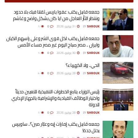
جمعه قابيل يكتب: عفوا ياريس ثقتنا فيك بلا حدود
وننتظر الثأر العاجل من ايا كان بشكل واضح وغاشم
SHROUK
BY
31 يوليو، 2026
0
1
جمعه قابيل يكتب: لكل قوى الشر وعلى راسهم الكيان
وايران .. مصر صباح اليوم غير مصر مساء الأمس
SHROUK
BY
30 يوليو، 2026
0
1
الحي.. ولا الكهرباء؟
SHROUK
BY
28 يوليو، 2026
0
4
رئيس الوزراء يتابع الخطوات التنفيذية للتعيين حديثاً
واختيار الوظائف القيادية والإشرافية بالجهاز الإداري
للدولة
SHROUK
BY
28 يوليو، 2026
0
1
جمعه قابيل يكتب: إمارات إيه وعبّار مين؟.. ساويرس
يحتل جدة!