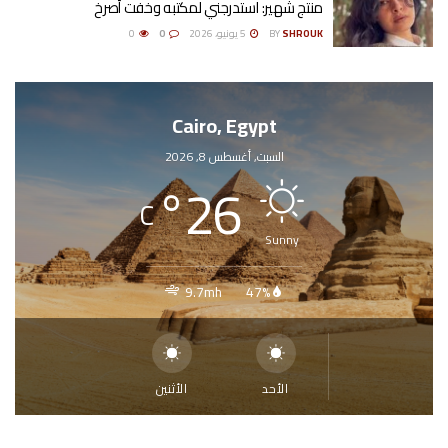
منتج شهير: استدرجني لمكتبه وخفت أصرخ
SHROUK
BY
5 يونيو، 2026
0
0
Cairo, Egypt
السبت, أغسطس 8, 2026
°
26
C
Sunny
9.7mh
47%
الأحد
الأثنين