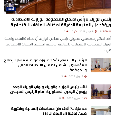
أخبار
رئيس الوزراء يترأس اجتماع المجموعة الوزارية الاقتصادية
ويؤكد على المتابعة الدقيقة لمختلف الملفات الاقتصادية
ADMIN
BY
8 أبريل، 2026
0
7
أكد الدكتور مصطفى مدبولي، رئيس مجلس الوزراء، أن هناك تكليفات واضحة
لوزراء المجموعة الاقتصادية بالمتابعة الدقيقة لمختلف الملفات الاقتصادية،
في...
الرئيس السيسى يؤكد ضرورة مواصلة مسار الإصلاح
المؤسسى الشامل لضمان الانضباط المالى
والحوكمة
8 أبريل، 2026
3
نائب رئيس الوزراء والوزراء ونواب الوزراء الجدد
يؤدون اليمين الدستورية أمام الرئيس السيسى
11 فبراير، 2026
6
مد غزة بـ7 آلاف طن مساعدات إنسانية وشتوية
ضمن قافلة زاد العزة الـ 114