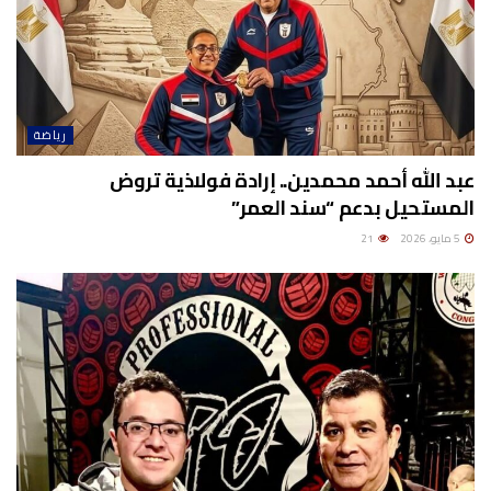
رياضة
عبد الله أحمد محمدين.. إرادة فولاذية تروض
المستحيل بدعم “سند العمر”
5 مايو، 2026
21