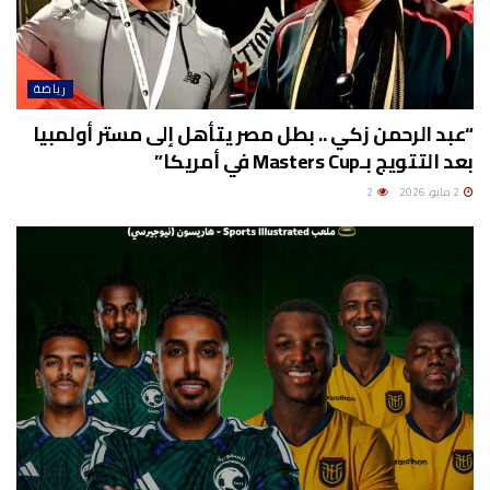
رياضة
“عبد الرحمن زكي .. بطل مصر يتأهل إلى مستر أولمبيا
بعد التتويج بـMasters Cup في أمريكا”
2 مايو، 2026
2