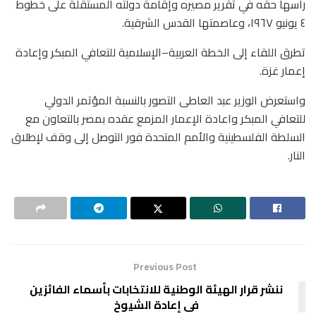
رأسها حقه في تقرير مصيره وإقامة دولته المستقلة على خطوط
٤ يونيو ١٩٦٧، وعاصمتها القدس الشرقية.
تطرق اللقاء إلى الخطة العربية–الإسلامية للتعافي المبكر وإعادة
إعمار غزة.
واستعرض الوزير عبد العاطى التصور بالنسبة المؤتمر الدولي
للتعافي المبكر واعادة الإعمار المزمع عقده بمصر بالتعاون مع
السلطة الفلسطينية والأمم المتحدة فور التوصل إلى وقف لإطلاق
النار.
Previous Post
ننشر قرار الهيئة الوطنية للانتخابات بأسماء الفائزين
فى إعادة الشيوخ