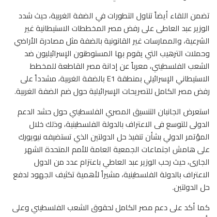
تضمن اللقاء أيضاً تناول التطورات في الضفة الغربية، حيث شدد
الوزير عبد العاطى على رفض مصر المخططات الاستيطانية غير
الشرعية، والممارسات غير القانونية بالضفة مثل مصادرة الأراضي
وحملات الترهيب التي يقوم بها المستوطنون الإسرائيليون ضد
الشعب الفلسطيني، معرباً عن إدانة مصر القاطعة للمخطط
الاستيطاني الإسرائيلي بمنطقة E1 بالضفة الغربية، مشدداً على
رفض مصر الكامل للتصريحات الإسرائيلية حول ضم الضفة الغربية.
استعرض الجانبان التنسيق المصري الفلسطيني حول حشد الدعم
الدولى للتوسع فى الاعتراف بالدولة الفلسطينية، وذلك خلال
المؤتمر الدولي بشأن تنفيذ حل الدولتين الذي تستضيفه نيويورك
على هامش اجتماعات الجمعية العامة للأمم المتحدة الشهر
الجارى، حيث رحب الوزير عبد العاطي باعتزام عدد من الدول
الاعتراف بالدولة الفلسطينية، مشيراً لأهمية تكثيف الجهود لدفع
حل الدولتين.
كما أكد على دعم مصر الكامل لحقوق الشعب الفلسطيني وعلى