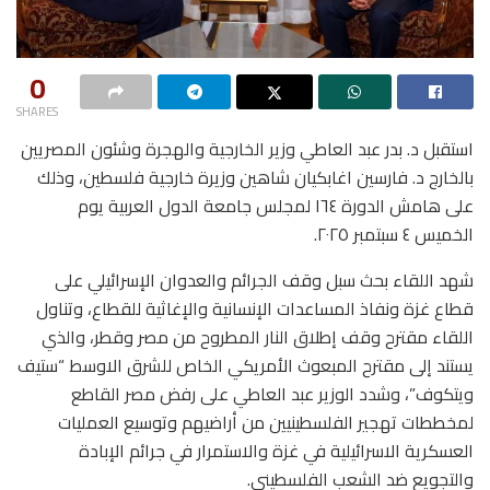
0
SHARES
استقبل د. بدر عبد العاطي وزير الخارجية والهجرة وشئون المصريين
بالخارج د. فارسين اغابكيان شاهين وزيرة خارجية فلسطين، وذلك
على هامش الدورة ١٦٤ لمجلس جامعة الدول العربية يوم
الخميس ٤ سبتمبر ٢٠٢٥.
شهد اللقاء بحث سبل وقف الجرائم والعدوان الإسرائيلي على
قطاع غزة ونفاذ المساعدات الإنسانية والإغاثية للقطاع، وتناول
اللقاء مقترح وقف إطلاق النار المطروح من مصر وقطر، والذي
يستند إلى مقترح المبعوث الأمريكي الخاص للشرق الاوسط “ستيف
ويتكوف”، وشدد الوزير عبد العاطي على رفض مصر القاطع
لمخططات تهجير الفلسطينيين من أراضيهم وتوسيع العمليات
العسكرية الاسرائيلية في غزة والاستمرار في جرائم الإبادة
والتجويع ضد الشعب الفلسطيني.