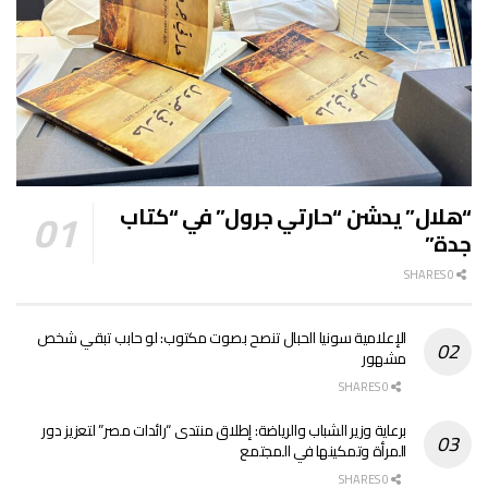
“هلال” يدشن “حارتي جرول” في “كتاب
جدة”
0 SHARES
الإعلامية سونيا الحبال تنصح بصوت مكتوب: لو حابب تبقي شخص
مشهور
0 SHARES
برعاية وزير الشباب والرياضة: إطلاق منتدى “رائدات مصر” لتعزيز دور
المرأة وتمكينها في المجتمع
0 SHARES