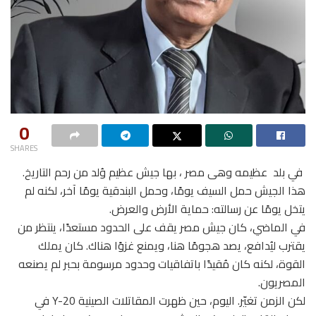
0
SHARES
في بلد عظيمه وهى مصر ، بها جيش عظيم وُلد من رحم التاريخ.
هذا الجيش حمل السيف يومًا، وحمل البندقية يومًا آخر، لكنه لم
يتخل يومًا عن رسالته: حماية الأرض والعرض.
في الماضي، كان جيش مصر يقف على الحدود مستعدًا، ينتظر من
يقترب ليُدافع، يصد هجومًا هنا، ويمنع غزوًا هناك. كان يملك
القوة، لكنه كان مُقيدًا باتفاقيات وحدود مرسومة بحبر لم يصنعه
المصريون.
لكن الزمن تغيّر. اليوم، حين ظهرت المقاتلات الصينية Y-20 في