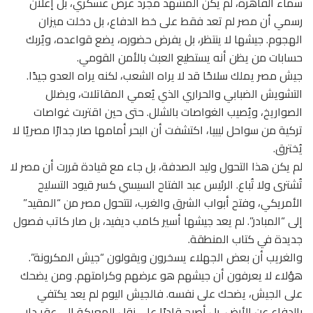
سماء القاهرة، لم يكن المشهد مجرد عرض عسكري، بل إعلان
رسمي أن مصر لم تعد فقط على خط الدفاع، بل دخلت ميزان
الهجوم. جيشها لا ينتظر، بل يفرض حضوره، يضع قواعده، ويُربك
حسابات من يظن أنه يستطيع العبث بالأمن القومي.
جيش مصر يملك سلاحًا قد لا يراه الشعب، لكنه يراه العدو جيدًا.
التشويش الضبابي والحراري الذي يُعمي المقاتلات، ويضلل
الصواريخ، ويُصيب الغواصات بالشلل. حتى حين اقتربت غواصات
تركية من سواحل ليبيا، اكتشفت أن البحر أمامها صار جدارًا مصريًا لا
يُخترق.
لم يكن هذا التحول وليد الصدفة، بل جاء مع قيادة قررت أن مصر لا
تُشترى ولا تُباع. الرئيس عبد الفتاح السيسي كسر قيود التسليح
الأمريكي، وفتح أبواب الشرق والغرب، لتتحول مصر من “المقيد”
إلى “المبادر”. لم يعد جيشها أسير كامب ديفيد، بل صار كاتب فصول
جديدة في كتاب المنطقة.
والغريب أن بعض الجهلاء يسخرون ويقولون “جيش المكرونة”.
هؤلاء لا يعرفون أن جيشهم هو عرضهم وكرامتهم. ومن يضحك
على الجيش، يضحك على نفسه. فالجيش اليوم لم يعد يكتفي
بالدفاع عن الأرض، بل أصبح قادرًا على نقل المعركة إلى عقر دار