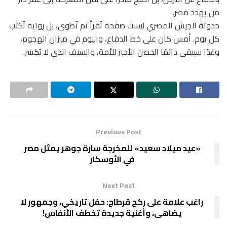
من يهدد مصر.
حدوتة الجيش المصري ليست صفحة تُقرأ ثم تُطوى، بل رواية تُكتب
كل يوم. أمس كان على خط الدفاع، واليوم في ميزان الهجوم،
وغدًا سيبقى دائمًا الحصن الأخير للأمة، والسيف الذي لا يُكسر.
Previous Post
«عيد ميلاد سعيد» للمخرجة سارة جوهر يمثل مصر
في الأوسكار
Next Post
راغب علامة على ركح قرطاج: حفل تاريخي، وجمهور لا
يضاهى، وأغنية جديدة تخطف الأنفاس!