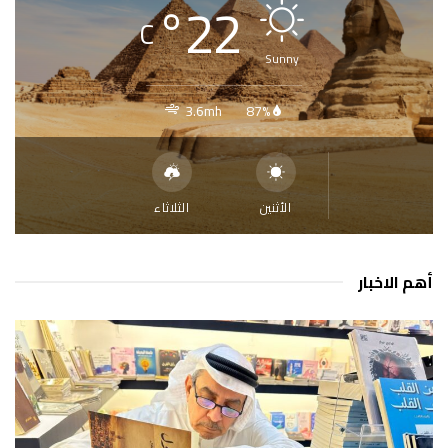
°
22
C
Sunny
3.6mh
87%
الأثنين
الثلاثاء
أهم الاخبار