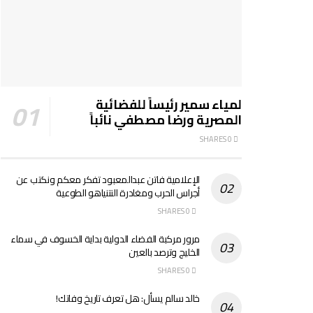
لمياء سمير رئيساً للفضائية
المصرية ورضا مصطفي نائباً
0 SHARES
الإعلامية فاتن عبدالمعبود تفكر معكم ونكتب عن
أجراس الحرب ومغادرة النتنياهو الطوعية
0 SHARES
مرور مركبة الفضاء الدولية بداية الخسوف في سماء
الخليج وترصد بالعين
0 SHARES
خالد سالم يسأل: هل تعرف تاريخ وفاتك!