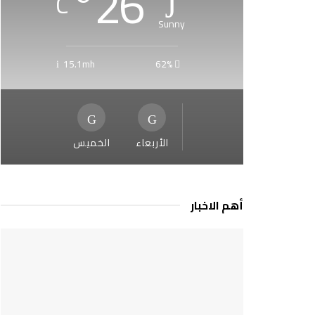
°
26
C
Sunny
15.1mh
62%
الأربعاء
الخميس
أهم الاخبار