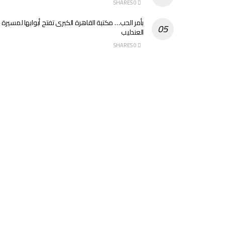
0 SHARES
بأمر الحب… مكتبة القاهرة الكبرى تفتح أبوابها لمسيرة
العندليب
0 SHARES