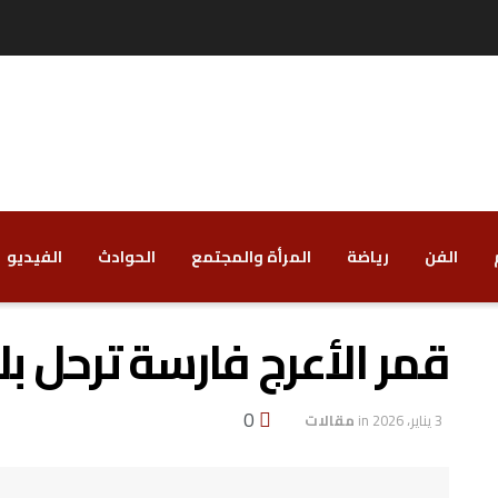
الفن
رياضة
‏المرأة والمجتمع
‏الحوادث
‏الفيديو
قمر الأعرج فارسة ترحل بل
0
3 يناير، 2026
in
مقالات