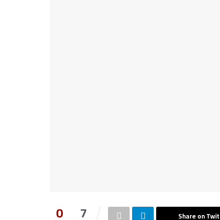
0
7
Share on Twit