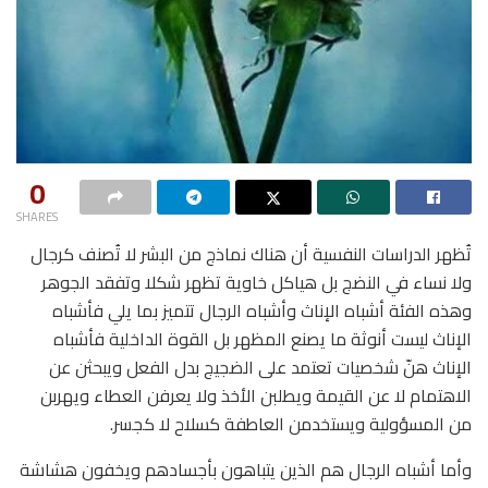
0
SHARES
تُظهر الدراسات النفسية أن هناك نماذج من البشر لا تُصنف كرجال
ولا نساء في النضج بل هياكل خاوية تظهر شكلا وتفقد الجوهر
وهذه الفئة أشباه الإناث وأشباه الرجال تتميز بما يلي فأشباه
الإناث ليست أنوثة ما يصنع المظهر بل القوة الداخلية فأشباه
الإناث هنّ شخصيات تعتمد على الضجيج بدل الفعل ويبحثن عن
الاهتمام لا عن القيمة ويطلبن الأخذ ولا يعرفن العطاء ويهربن
من المسؤولية ويستخدمن العاطفة كسلاح لا كجسر.
وأما أشباه الرجال هم الذين يتباهون بأجسادهم ويخفون هشاشة