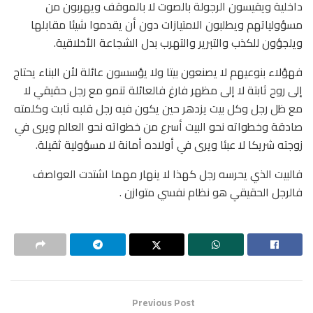
داخلية ويقيسون الرجولة بالصوت لا بالموقف ويهربون من
مسؤولياتهم ويطلبون الامتيازات دون أن يقدموا شيئا مقابلها
ويلجؤون للكذب والتبرير والتهرب بدل الشجاعة الأخلاقية.
فهؤلاء بنوعيهم لا يصنعون بيتا ولا يؤسسون عائلة لأن البناء يحتاج
إلى روح ثابتة لا إلى مظهر فارغ فالعائلة تنمو مع رجل حقيقي لا
مع ظل رجل وكل بيت يزدهر حين يكون فيه رجل قلبه ثابت وكلمته
صادقة وخطواته نحو البيت أسرع من خطواته نحو العالم ويرى في
زوجته شريكا لا عبئا ويرى في أولاده أمانة لا مسؤولية ثقيلة.
فالبيت الذي يحرسه رجل كهذا لا ينهار مهما اشتدت العواصف
فالرجل الحقيقي هو نظام نفسي متوازن .
Previous Post