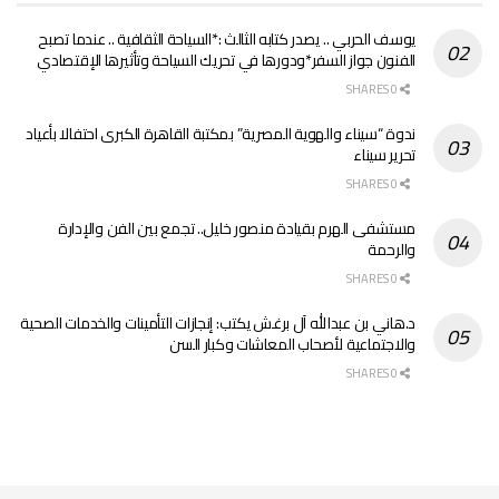
يوسف الحربي .. يصدر كتابه الثالث :*السياحة الثقافية .. عندما تصبح
الفنون جواز السفر*ودورها في تحريك السياحة وتأثيرها الإقتصادي
0 SHARES
ندوة “سيناء والهوية المصرية” بمكتبة القاهرة الكبرى احتفالا بأعياد
تحرير سيناء
0 SHARES
مستشفى الهرم بقيادة منصور خليل.. تجمع بين الفن والإدارة
والرحمة
0 SHARES
د.هاني بن عبدالله آل برغش يكتب: إنجازات التأمينات والخدمات الصحية
والاجتماعية لأصحاب المعاشات وكبار السن
0 SHARES