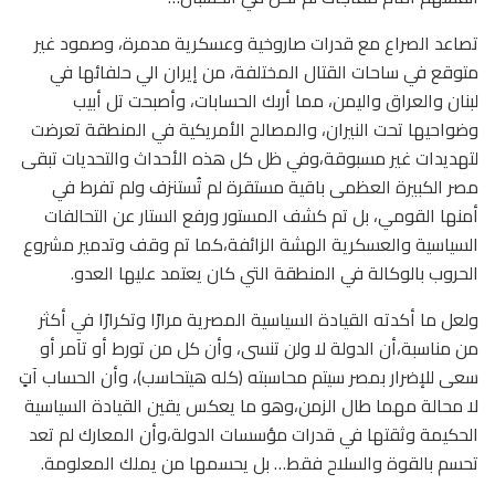
تصاعد الصراع مع قدرات صاروخية وعسكرية مدمرة، وصمود غير
متوقع في ساحات القتال المختلفة، من إيران الي حلفائها في
لبنان والعراق واليمن، مما أربك الحسابات، وأصبحت تل أبيب
وضواحيها تحت النيران، والمصالح الأمريكية في المنطقة تعرضت
لتهديدات غير مسبوقة،وفي ظل كل هذه الأحداث والتحديات تبقى
مصر الكبيرة العظمى باقية مستقرة لم تُستنزف ولم تفرط في
أمنها القومي، بل تم كشف المستور ورفع الستار عن التحالفات
السياسية والعسكرية الهشة الزائفة،كما تم وقف وتدمير مشروع
الحروب بالوكالة في المنطقة التي كان يعتمد عليها العدو.
ولعل ما أكدته القيادة السياسية المصرية مرارًا وتكرارًا في أكثر
من مناسبة،أن الدولة لا ولن تنسى، وأن كل من تورط أو تآمر أو
سعى للإضرار بمصر سيتم محاسبته (كله هيتحاسب)، وأن الحساب آتٍ
لا محالة مهما طال الزمن،وهو ما يعكس يقين القيادة السياسية
الحكيمة وثقتها في قدرات مؤسسات الدولة،وأن المعارك لم تعد
تحسم بالقوة والسلاح فقط… بل يحسمها من يملك المعلومة.