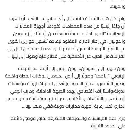
والعربية.
ولم تكن هذه الأحداث خافية على أي متابع في الشرق أو الغرب
أن جزءًا رئيسيًا من هذه المخططات تقودها أجهزة المخابرات
الإسرائيلية “الموساد”، مدعومة بشبكة من الحلفاء الإقليميين
والدوليين، في إطار الصراع المفتوح لإعادة تشكيل موازين القوى
في الشرق الأوسط لتحقيق أحلامها التوسعية الدينية من النيل إلى
الفرات.فمن الحرب غير الأخلاقية على قطاع غزة وصولًا إلى ليبيا…
ومن سوريا إلى السودان… ومن اليمن إلى أزمة سد النهضة
الإثيوبي “الأخطر” وصولًا إلى أرض الصومال…وكانت الخطة واضحة
وضوح الشمس: تفخيخ الحدود وإشعال الجبهات لإرباك مؤسسات
الدولة،واستنزاف اقتصادي يهدد الجبهة الداخلية، وضرب الوعي
المجتمعي بالشائعات والأكاذيب عبر إعلام موجّه يُبث سمومه من
الخارج، تحت رعاية أجهزة مخابرات دولية،ففي ملف ليبيا…
جرى دعم الميليشيات والتنظيمات المتطرفة لخلق فوضى دائمة
على الحدود الغربية.