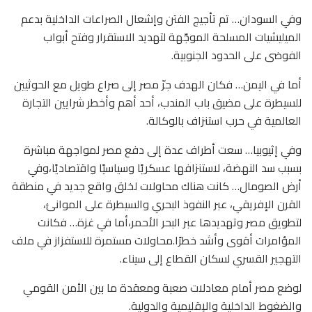
وفي السودان… تم تأجيج الفتن وإشعال الصراعات الداخلية بدعم
الميليشيات المسلحة الموجّهة لتهديد الاستقرار وفتح أبواب
الفوضى على الحدود الجنوبية.
أما في اليمن… فكان الهدف جرّ مصر إلى صراع طويل مع الحوثيين
للسيطرة على مضيق باب المندب، أحد أهم وأخطر شرايين التجارة
العالمية في حرب استنزاف بالوكالة.
وفي إثيوبيا… سعت أطراف عدة إلى دفع مصر لمواجهة مباشرة
بسبب سد النهضة، لاستنزافها عسكريًا وسياسيًا واقتصاديًا،وفي
أرض الصومال… كانت هناك محاولات لخلق واقع جديد في منطقة
القرن الإفريقي، عبر النفوذ البحري والسيطرة على الموانئ،
لتطويق مصر وتهديدها عبر البحر الأحمر،أما في غزة… فكانت
المؤامرات أقوى وأشد خطرًا.محاولات مستمرة للاستفزاز في ملف
التهجير القسري لسكان القطاع إلى سيناء.
لوضع مصر أمام معادلات صعبة ومعقدة ما بين الأمن القومي
والضغوط الداخلية والإقليمية والدولية.