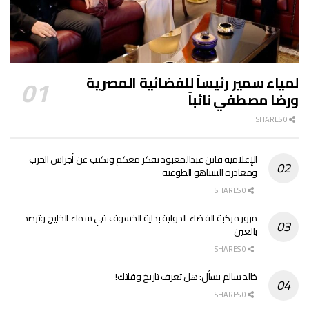
لمياء سمير رئيساً للفضائية المصرية
ورضا مصطفي نائباً
0 SHARES
الإعلامية فاتن عبدالمعبود تفكر معكم ونكتب عن أجراس الحرب
ومغادرة النتنياهو الطوعية
0 SHARES
مرور مركبة الفضاء الدولية بداية الخسوف في سماء الخليج وترصد
بالعين
0 SHARES
خالد سالم يسأل: هل تعرف تاريخ وفاتك!
0 SHARES