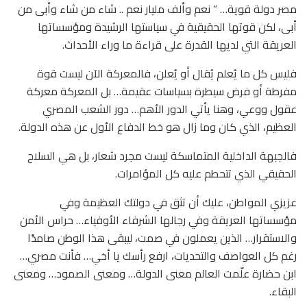
مصر دولة قوية… ” نعم وألف مليار نعم .. شاء من شاء وأبى من
أبى، لكن قوتها الحقيقية في سياستها الرشيدة ومؤسساتها
العريقة التي لديها القدرة على قراءة ما وراء الأحداث.
فليس كل ما يُعلم يُقال أو يُعلن، فالمعركة الآن ليست قوة
مفرطة أو فرض سيطرة بسياسات عقيمة… بل المعركة معركة
عقول ووعي، وهنا يأتي الدور الأهم… دور الشعب المصري
العظيم، الذي كان وما زال هو خط الدفاع الأول عن هذه الدولة.
فالجبهة الداخلية المتماسكة ليست مجرد شعار، بل هي السلاح
الحقيقي الذي تتحطم عليه كل المؤامرات.
عزيزي المواطن، عليك أن تثق في دولتك العظيمة وفي
مؤسساتها العريقة وفي رجالها الشرفاء الأوفياء… حراس الأمن
والاستقرار… الذين يعملون في صمت، ليبقى هذا الوطن صامدًا
رغم كل العواصف والتحديات، ارفع رأسك يا أخي… فأنت مصري…
ابن حضارة علّمت العالم معنى الدولة… ومعنى الصمود… ومعنى
البقاء.