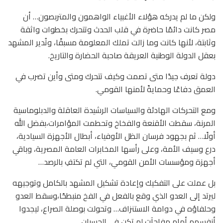
ولكن ما لم يدركه هؤلاء الأغبياء الواهمون والمتربصون… أن
مصر كانت دائمًا حاضرة في قلب الحدث وتتحرك بخطوات واثقة
وثابتة، لأنها كانت وما زالت تملك المعلومة مسبقًا، وتُدير المشهد
بعقل الدولة الوطنية العريقة صاحبة الحضارة والتاريخ.
دولة تعرف جيدًا متى تصمت وكيف تتحرك ومتى وأين تضرب في
العمق دفاعًا وحمايةً لأمنها القومي.
ومع التحركات الهادئة والسياسات الرشيدة العاقلة والدبلوماسية
المرنة، سقطت الأقنعة والفخاخ وتحطمت المؤامرات،بفضل الله
أولًا… ثم بجهود فرسان الظل الأوفياء، أبطال الأجهزة السيادية،
درع وسيف الأمة، وعلى رأسها المخابرات العامة المصرية، وباقي
أجهزة ومؤسسات الأمن القومي، التي لم تكتفِ بالرصد…
بل عملت على التفكيك وإعادة تشكيل المشهد بالكامل وتوجيهه
ليرتد إلى العدو الذي وقع بالفعل في الفخ منبطحًا،وسقط العدو
وحلفاؤه في دوامة الاستنزاف… وتحولت بوصلة الصراع، ليجدوا
أنفسهم أمام مفاجآت لم تكن في الحسبان…