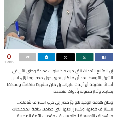
0
SHARES
إن المتابع للأحداث التي جرت منذ سنوات عديدة وحتى الآن في
الشرق الأوسط، يجد أن ما كان يجري حول مصر، وما زال، ليس
أحداثًا متفرقة أو أزمات عابرة… بل كان مشهدًا متكاملًا ومحكمًا
بعناية، وتُدار فصوله بأدوات متعددة.
وكان هدفه الوحيد هو جرّ مصر إلى حرب استنزاف شاملة…
لاستنزاف قوتها، وكسر إرادتها التي حطمت كافة المخططات
والأهداف التوسعية للطامعين في مقدرات الأمة المصرية