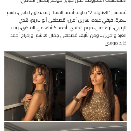
مُسلسل “العتاولة 2” بطولة أحمد السقا، زينة ،طارق لطفي، باسم
سمرة، فيفي عبده، نسرين أمين، مُصطفى أبو سريع، هُدي
الإتربي، ثراء جبيل، مريم الجندي، أحمد كشك، مي القاضي، زينب
العبد وآخرين… ومن تأليف مُصطفي جمال هاشم، وإخراج أحمد
خالد موسى .