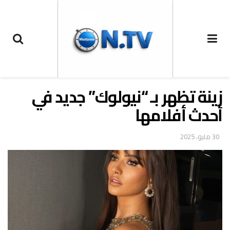
زينة تظهر بـ “نيولوك” جديد في
أحدث أفلامها
30 مايو، 2025