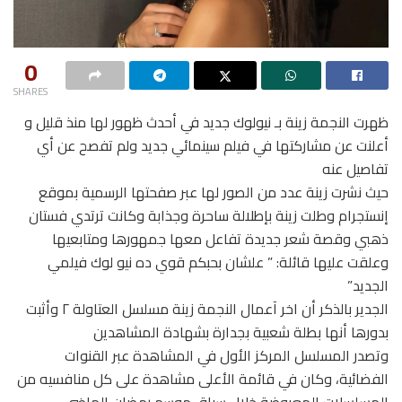
0
SHARES
ظهرت النجمة زينة بـ نيولوك جديد في أحدث ظهور لها منذ قليل و
أعلنت عن مشاركتها في فيلم سينمائي جديد ولم تفصح عن أي
تفاصيل عنه
حيث نشرت زينة عدد من الصور لها عبر صفحتها الرسمية بموقع
إنستجرام وطلت زينة بإطلالة ساحرة وجذابة وكانت ترتدي فستان
ذهبي وقصة شعر جديدة تفاعل معها جمهورها ومتابعيها
وعلقت عليها قائلة: ” علشان بحبكم قوي ده نيو لوك فيلمي
الجديد”
الجدير بالذكر أن اخر آعمال النجمة زينة مسلسل العتاولة ٢ وأثبت
بدورها أنها بطلة شعبية بجدارة بشهادة المشاهدين
وتصدر المسلسل المركز الأول في المشاهدة عبر القنوات
الفضائية، وكان في قائمة الأعلى مشاهدة على كل منافسيه من
المسلسلات المعروضة خلال سباق موسم رمضان الماضي،