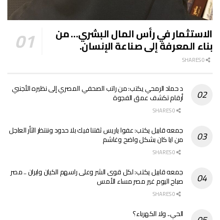
الاستثمار في رأس المال البشري… من
بناء المعرفة إلى صناعة الإنسان.
0 SHARES
د حماد الرمحي يكتب: من راتب الصحفي المصري إلى نظيره الأجنبي
أرقام تكشف عمق الفجوة
0 SHARES
جمعه قابيل يكتب: عفوا ياريس ثقتنا فيك بلا حدود وننتظر الثأر العاجل
من ايا كان بشكل واضح وغاشم
0 SHARES
جمعه قابيل يكتب: لكل قوى الشر وعلى راسهم الكيان وايران .. مصر
صباح اليوم غير مصر مساء الأمس
0 SHARES
الحي.. ولا الكهرباء؟