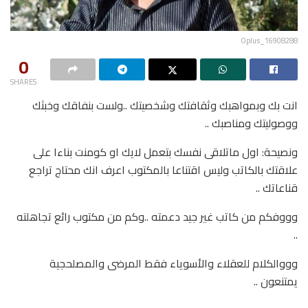
Oplus_16908288
0
SHARES
انت بك وبمواهبك وثقافتك وشخصيتك ..ولست بنفاقك وخبثك
ووصوليتك ومناصبك ..
ونصيحة: اول ماتلاقى نفسك بتعمل لايك او كومنت بناءا على
علاقتك بالكاتب وليس اقتناعا بالمكتوب اعرف انك محتاج تراجع
قناعاتك ..
وووفكم من كاتب غير جيد دعمته ..وكم من مكتوب رائع تجاهلته
..
وووالكلام للعقلاء والأسوياء فقط المرضى والمصلحجية
يمتنعون ..