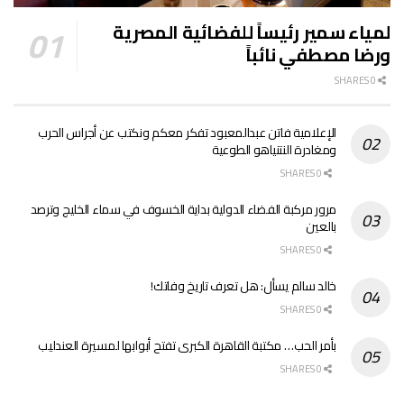
لمياء سمير رئيساً للفضائية المصرية
ورضا مصطفي نائباً
0 SHARES
الإعلامية فاتن عبدالمعبود تفكر معكم ونكتب عن أجراس الحرب
ومغادرة النتنياهو الطوعية
0 SHARES
مرور مركبة الفضاء الدولية بداية الخسوف في سماء الخليج وترصد
بالعين
0 SHARES
خالد سالم يسأل: هل تعرف تاريخ وفاتك!
0 SHARES
بأمر الحب… مكتبة القاهرة الكبرى تفتح أبوابها لمسيرة العندليب
0 SHARES