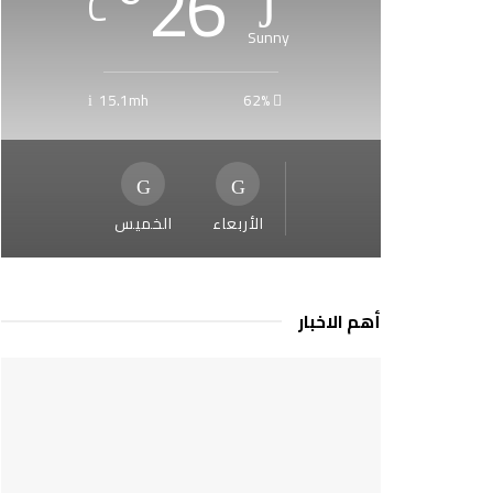
°
26
C
Sunny
15.1mh
62%
الأربعاء
الخميس
أهم الاخبار