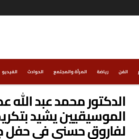
الفن
رياضة
‏المرأة والمجتمع
‏الحوادث
‏الفيديو
الدكتور محمد عبد الله 
الموسيقيين يشيد بتكريم
لفاروق حسني في حفل ج