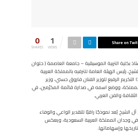
0
1
Share on Twit
SHARES
VIEWS
اذ بكلية التربية الموسيقية – جامعة العاصمة ( حلوان
الشيخ، رئيس الهيئة العامة للترفيه بالمملكة العربية
لتكريم الرفيع للوزير الفنان فاروق حسني، وزير
لمملكة، ووضع اسمه في صدارة قائمة المكرّمين، في
لثقافة والفن العربي.
 الشيخ يُعد نموذجًا راقيًا للتقدير الواعي والوفاء
 في وجدان المملكة العربية السعودية، ويعكس
تاريخها وإسهاماتها.