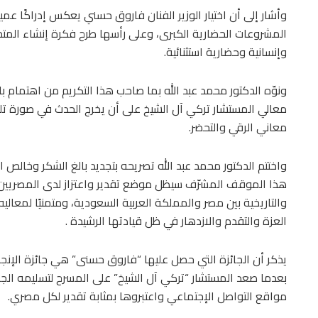
وأشار إلى أن اختيار الوزير الفنان فاروق حسني يعكس إدراكًا عمي
المشروعات الحضارية الكبرى، وعلى رأسها طرح فكرة إنشاء المتح
وإنسانية وحضارية استثنائية.
ونوّه الدكتور محمد عبد الله بما صاحب هذا التكريم من اهتمام 
معالي المستشار تركي آل الشيخ على أن يخرج الحدث في صورة تليق
معاني الرقي والتحضر.
واختتم الدكتور محمد عبد الله تصريحه بتجديد بالغ الشكر وخالص ا
هذا الموقف المشرّف سيظل موضع تقدير واعتزاز لدى المصريين كا
والتاريخية بين مصر والمملكة العربية السعودية، ومتمنيًا لمعال
العزة والتقدم والازدهار في ظل قيادتها الرشيدة .
بعدما صعد المستشار “تركي آل الشيخ” على المسرح لتسليمه الجائزة
مواقع التواصل الإجتماعي واعتبروها بمثابة تقدير لكل مصري.