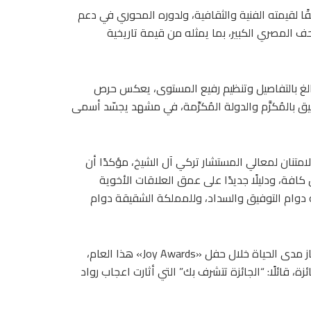
قًا لقيمته الفنية والثقافية، ولدوره المحوري في دعم
ف المصري الكبير، بما يمثله من قيمة تاريخية
بالغ بالتفاصيل وتنظيم رفيع المستوى، يعكس حرص
 بالمُكرَّم والدولة المُكرِّمة، في مشهد يجسّد أسمى
لامتنان لمعالي المستشار تركي آل الشيخ، مؤكدًا أن
فة، ودليلًا جديدًا على عمق العلاقات الأخوية
يه دوام التوفيق والسداد، وللمملكة الشقيقة دوام
يذكر أن الجائزة التي حصل عليها “فاروق حسنى” هي جائزة الإنجاز مدى الحياة خلال حفل «Joy Awards» هذا العام،
، قائلًا: “الجائزة تتشرف بك” التي أثارت اعجاب رواد