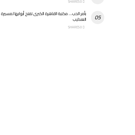
0 SHARES
بأمر الحب… مكتبة القاهرة الكبرى تفتح أبوابها لمسيرة
العندليب
0 SHARES