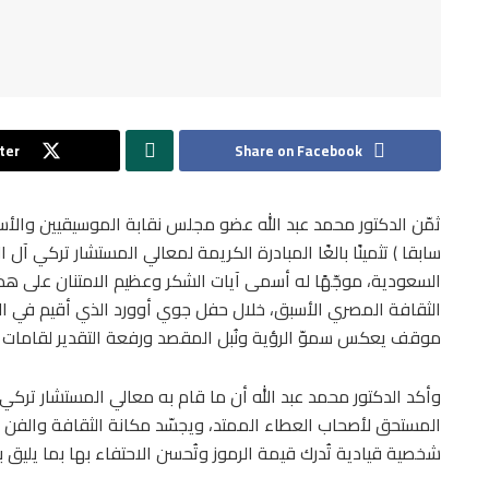
ter
Share on Facebook
ثمّن الدكتور محمد عبد الله عضو مجلس نقابة الموسيقيين والأست
سابقا ) تثمينًا بالغًا المبادرة الكريمة لمعالي المستشار تركي آل 
السعودية، موجّهًا له أسمى آيات الشكر وعظيم الامتنان على هذا ا
الثقافة المصري الأسبق، خلال حفل جوي أوورد الذي أقيم في ا
موقف يعكس سموّ الرؤية ونُبل المقصد ورفعة التقدير لقامات ا
وأكد الدكتور محمد عبد الله أن ما قام به معالي المستشار تركي آل
المستحق لأصحاب العطاء الممتد، ويجسّد مكانة الثقافة والفن
شخصية قيادية تُدرك قيمة الرموز وتُحسن الاحتفاء بها بما يليق ب