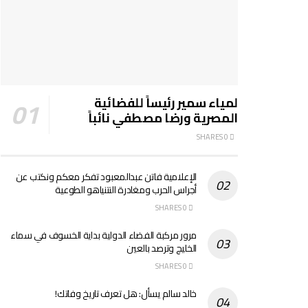
لمياء سمير رئيساً للفضائية
المصرية ورضا مصطفي نائباً
0 SHARES
الإعلامية فاتن عبدالمعبود تفكر معكم ونكتب عن
أجراس الحرب ومغادرة النتنياهو الطوعية
0 SHARES
مرور مركبة الفضاء الدولية بداية الخسوف في سماء
الخليج وترصد بالعين
0 SHARES
خالد سالم يسأل: هل تعرف تاريخ وفاتك!