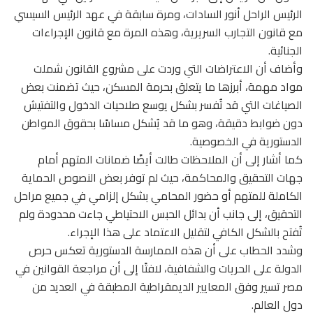
الرئيس الراحل أنور السادات، ومرة سابقة في عهد الرئيس السيسي
مع قانون التجارب السريرية، وهذه المرة مع قانون الإجراءات
الجنائية.
وأضاف أن الاعتراضات التي وردت على مشروع القانون شملت
مواد مهمة، أبرزها ما يتعلق بحرمة المسكن، حيث تضمنت بعض
الصياغات التي قد تُفسر بشكل يوسع صلاحيات الدخول والتفتيش
دون ضوابط دقيقة، وهو ما قد يُشكل مساسًا بحقوق المواطن
الدستورية في الخصوصية.
كما أشار إلى أن الملاحظات طالت أيضًا ضمانات المتهم أمام
جهات التحقيق والمحاكمة، حيث لم توفر بعض النصوص الحماية
الكاملة للمتهم أو حضور المحامي بشكل إلزامي في جميع مراحل
التحقيق، إلى جانب أن بدائل الحبس الاحتياطي جاءت محدودة ولم
تُفتح بالشكل الكافي لتقليل الاعتماد على هذا الإجراء.
وشدد الحطاب على أن هذه الممارسة الدستورية تعكس حرص
الدولة على الحريات والشفافية، لافتًا إلى أن مراجعة القوانين في
مصر تسير وفق المعايير الديمقراطية المطبقة في العديد من
دول العالم.