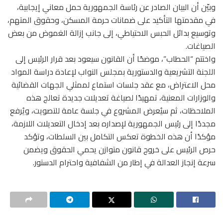
وبيّن أن البيان الصادر عن رئاسة الجمهورية حمل معاني إيجابية،
في مقدمتها التأكيد على ضمانات حرمة المسكن، وحقوق المتهم،
وتوسيع بدائل الحبس الاحتياطي، إلى جانب إزالة الغموض من بعض
الصياغات.
واختتم “الحطاب”، موضحًا أن القانون سيعود بعد قرار الرئيس إلى
اللجنة التشريعية والدستورية بمجلس النواب لإعادة دراسة المواد
محل الاعتراض، مع عقد جلسات استماع لممثلي الجهات القضائية
والوزارات المعنية، تمهيدًا لصياغة تعديلات جديدة تعالج هذه
الملاحظات، ثم سيُعرض المشروع في جلسة عامة للتصويت، ويُرفع
مجددًا إلى رئيس الجمهورية لإصداره بعد إدخال التعديلات اللازمة،
مؤكدًا أن هذه الخطوة تعكس التكامل بين السلطات، وتؤكد
حرص الرئيس على خروج قانون متوازن يحمي الحقوق ويضمن
سرعة إنجاز العدالة في إطار من الشفافية واحترام الدستور.