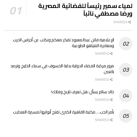
لمياء سمير رئيساً للفضائية المصرية
ورضا مصطفي نائباً
0 SHARES
الإعلامية فاتن عبدالمعبود تفكر معكم ونكتب عن أجراس الحرب
ومغادرة النتنياهو الطوعية
0 SHARES
مرور مركبة الفضاء الدولية بداية الخسوف في سماء الخليج وترصد
بالعين
0 SHARES
خالد سالم يسأل: هل تعرف تاريخ وفاتك!
0 SHARES
بأمر الحب… مكتبة القاهرة الكبرى تفتح أبوابها لمسيرة العندليب
0 SHARES