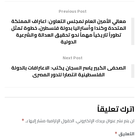
Previous Post
معالي الأمين العام لمجلس التعاون: اعتراف المملكة
المتحدة وكندا وأستراليا بدولة فلسطين، خطوة تمثل
تطوراً تاريخياً مهماً نحو تحقيق العدالة والشرعية
الدولية
Next Post
الصحفى الكبير ياسر السجان يكتب: الاعترافات بالدولة
الفلسطينية انتصارا للدور المصرى
اترك تعليقاً
لن يتم نشر عنوان بريدك الإلكتروني.
الحقول الإلزامية مشار إليها بـ
*
التعليق
*