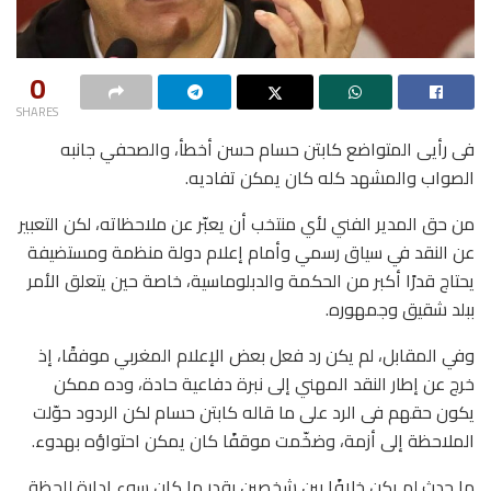
0
SHARES
فى رأيى المتواضع كابتن حسام حسن أخطأ، والصحفي جانبه
الصواب والمشهد كله كان يمكن تفاديه.
من حق المدير الفني لأي منتخب أن يعبّر عن ملاحظاته، لكن التعبير
عن النقد في سياق رسمي وأمام إعلام دولة منظمة ومستضيفة
يحتاج قدرًا أكبر من الحكمة والدبلوماسية، خاصة حين يتعلق الأمر
ببلد شقيق وجمهوره.
وفي المقابل، لم يكن رد فعل بعض الإعلام المغربي موفقًا، إذ
خرج عن إطار النقد المهني إلى نبرة دفاعية حادة، وده ممكن
يكون حقهم فى الرد على ما قاله كابتن حسام لكن الردود حوّلت
الملاحظة إلى أزمة، وضخّمت موقفًا كان يمكن احتواؤه بهدوء.
ما حدث لم يكن خلافًا بين شخصين بقدر ما كان سوء إدارة للحظة