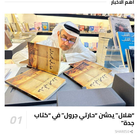
أهم الاخبار
“هلال” يدشن “حارتي جرول” في “كتاب
جدة”
0 SHARES