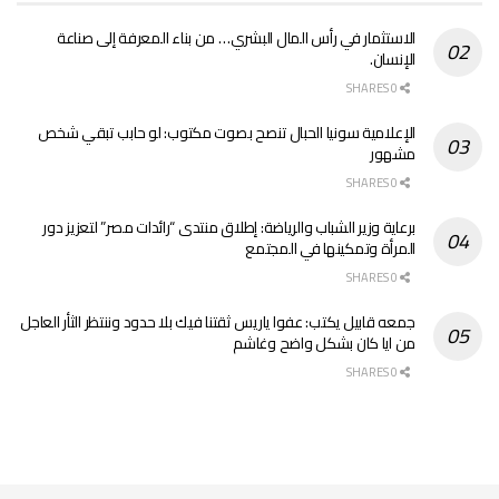
الاستثمار في رأس المال البشري… من بناء المعرفة إلى صناعة
الإنسان.
0 SHARES
الإعلامية سونيا الحبال تنصح بصوت مكتوب: لو حابب تبقي شخص
مشهور
0 SHARES
برعاية وزير الشباب والرياضة: إطلاق منتدى “رائدات مصر” لتعزيز دور
المرأة وتمكينها في المجتمع
0 SHARES
جمعه قابيل يكتب: عفوا ياريس ثقتنا فيك بلا حدود وننتظر الثأر العاجل
من ايا كان بشكل واضح وغاشم
0 SHARES