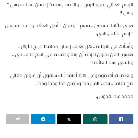
الإسم العائلي بمرور الزمن .. والحفيد إسمه” إحسان عبدالقدوس ”
وبس !!
يعني عائلتنا قسمين .. قسم ” رضوان ” أصل العائلة و” عبدالقدوس
” إسم عائلة والدي.
وأسألك في النهاية .. هل تعرف إنسان محافظ خريج الأزهر ..
يعشق الفن بجنون لدرجة أن إبنه وحفيده على اسم عازف ناي ..
وتلاشى اسم العائلة !!
وبعدما قرأت موضوعي هذا أعتقد أنك ستقول أن عنوان مقالي
صح تماماً .. بيحب الفن جداً وكمان جداً وجداً وجداً.
محمد عبدالقدوس.