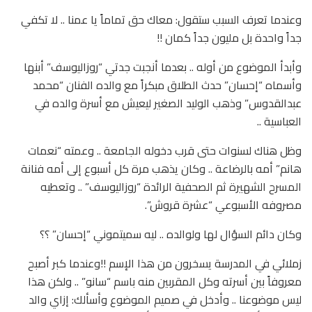
وعندما تعرف السبب ستقول: معاك حق تماماً يا عمنا .. لا تكفي
جداً واحدة بل مليون جداً كمان !!
وأبدأ الموضوع من أوله .. بعدما أنجبت جدتي “روزاليوسف” أبنها
وأسماه “إحسان” حدث الطلاق مبكراً مع والده الفنان “محمد
عبدالقدوس” وذهب الوليد الصغير ليعيش مع أسرة والده في
العباسية ..
وظل هناك لسنوات حتى قرب دخوله الجامعة .. وعمته “نعمات
هانم” أمه بالرضاعة .. وكان يذهب مرة كل أسبوع إلى أمه فنانة
المسرح الشهيرة ثم الصحفية الرائدة “روزاليوسف” .. وتعطيه
مصروفه الأسبوعي “عشرة قروش”.
وكان دائم السؤال لها ولوالده .. ليه سميتموني “إحسان” ؟؟
زملائي في المدرسة يسخرون من هذا الإسم !!وعندما كبر أصبح
معروفاً بين أسرته وكل المقربين منه باسم “سانو” .. ولكن هذا
ليس موضوعنا .. وأدخل في صميم الموضوع وأسألك: إزاي والد