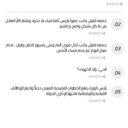
0 SHARES
جمعه قابيل يكتب: عفوا ياريس ثقتنا فيك بلا حدود وننتظر الثأر العاجل
من ايا كان بشكل واضح وغاشم
0 SHARES
جمعه قابيل يكتب: لكل قوى الشر وعلى راسهم الكيان وايران .. مصر
صباح اليوم غير مصر مساء الأمس
0 SHARES
الحي.. ولا الكهرباء؟
0 SHARES
رئيس الوزراء يتابع الخطوات التنفيذية للتعيين حديثاً واختيار الوظائف
القيادية والإشرافية بالجهاز الإداري للدولة
0 SHARES