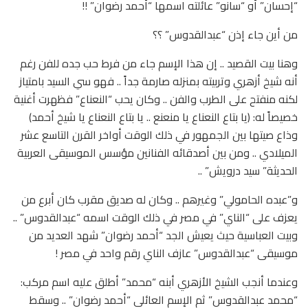
“إحسان” أو “سانو” عائلته اسمها “أحمد رضوان” !!
من أين جاء إذن “عبدالقدوس” ؟؟
وهنا بيت القصيد .. إن هذا الإسم جاء من فرط حب جده للفن رغم
أنه شيخ أزهري وتربيته بمنزله صارمة جداً .. فهو سي السيد بامتياز
لكنه منفتح على الطرب والفن .. وكان يحب “النعناع” فظهرت أغنية
خصيصاً له: (يا بتاع النعناع يا منعنع .. يا بتاع النعناع يا شيخ أحمد)
وذاع صيتها بين الجمهور في ذلك الوقت أواخر القرن التاسع عشر
الميلادي .. ومن بين أصدقائه الفنانين مؤسس الموسيقى العربية
الحديثة” سيد درويش” ..
و”عبده الحامولي” وغيرهم .. وكان له صديق مقرب كان أبرع من
يعزف على “الناي” في مصر في ذلك الوقت اسمه “عبدالقدوس” ..
وبيت العباسية حيث يعيش الجد “أحمد رضوان” شهد العديد من
موسيقى “عبدالقدوس” عازف الناي رقم واحد في مصر !
وعندما أنجب الشيخ الأزهري أبنه “محمد” أطلق عليه اسم مركب:
“محمد عبدالقدوس” ثم الإسم العائلي “أحمد رضوان” .. وسقط