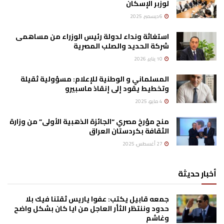
لوزبر الإسكان
6 ديسمبر، 2025
استغاثة ونداء لدولة رئيس الوزراء من مساهمى
شركة الحديد والصلب المصرية
10 يناير، 2026
المسلماني و الوطنية للإعلام: مسؤولية ثقيلة
وتخطيط يقود إلى إنقاذ ماسبيرو
4 مايو، 2025
منح مؤرخ مصري “الجائزة الذهبية الأولى” من وزارة
الثقافة بكردستان العراق
27 أغسطس، 2025
أخبار حديثة
جمعه قابيل يكتب: عفوا ياريس ثقتنا فيك بلا
حدود وننتظر الثأر العاجل من ايا كان بشكل واضح
وغاشم