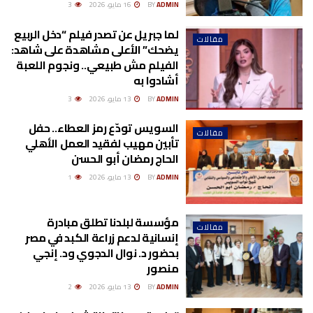
ADMIN
BY
16 مايو، 2026
3
لما جبريل عن تصدر فيلم “دخل الربيع
مقالات
يضحك” الأعلى مشاهدة على شاهد:
الفيلم مش طبيعي.. ونجوم اللعبة
أشادوا به
ADMIN
BY
13 مايو، 2026
3
السويس تودّع رمز العطاء.. حفل
مقالات
تأبين مهيب لفقيد العمل الأهلي
الحاج رمضان أبو الحسن
ADMIN
BY
13 مايو، 2026
1
مؤسسة لبلدنا تطلق مبادرة
مقالات
إنسانية لدعم زراعة الكبد في مصر
بحضور د. نوال الدجوي ود. إنجي
منصور
ADMIN
BY
13 مايو، 2026
2