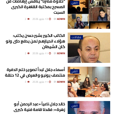
“حلاوة مصرنا” يناقش إرهاصات فن
الفن
المسرح بمكتبة القاهرة الكبرى
السبت
ADMIN
BY
13 مايو، 2026
2
الكاتب الكبير بشير حسن يكتب:
مقالات
هؤلاء انحيازهم لمن يدفع حتى ولو
كان الشيطان
ADMIN
BY
11 مايو، 2026
2
أسماء جلال تبدأ تصوير ختم الدفرة
الفن
منتصف يونيو والعرض في 12 حلقة
ADMIN
BY
11 مايو، 2026
3
خالد جلال ناعياً «عبد الرحمن أبو
الفن
زهرة»: فقدنا قامة فنية كبرى