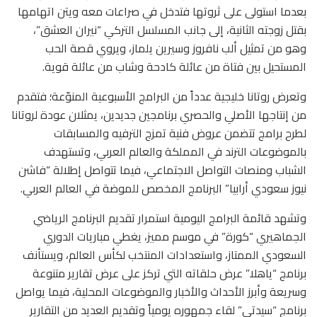
بعدما استولى على ثروتها فتدخل في صراعات معه ويتن اتهامها
بقتل زوجته الثانية، إلى جانب المسلسل التركي “نيران العشق”،
وهو من تمثيل ألب نافروز وسيرين يلماز، ويروي قصة الحب
المستحيل بين فتاة من عائلة كادحة وشاب من عائلة قوية.
وتعرض روتانا خليجية عدداً من البرامج الأسبوعية المنوّعة؛ فتقدم
من إنتاجها الأصلي والحصري برنامجين جديدين، يمثلان عودة لروتانا
لطرح برامج تتضمن عروض فنية تمزج الترفيه والمسابقات
بالموضوعات الترند في المملكة والعالم العربي، وتستهدف
الشباب ومنصات التواصل الاجتماعي، فيما تتواصل إطلالة “فاشن
نيوز سعودي أرابيا” البرنامج المخصص للموضة في العالم العربي.
وتشهد قائمة البرامج اليومية استمرار تقديم البرنامج الرياضي
الجماهيري “كورة” في موسم مميز، يغطي مباريات الدوري
السعودي الممتاز، واستعدادات المنتخب لكأس العالم، ويستأنف
برنامج “ياهلا” عرض حلقاته التي تركز على عرض تقارير متنوعة
وسريعة وأبرز الأحداث والأخبار والموضوعات المحلية، فيما يواصل
برنامج “سيدتي” لقاء جمهوره يومياً وتقديم العديد من التقارير