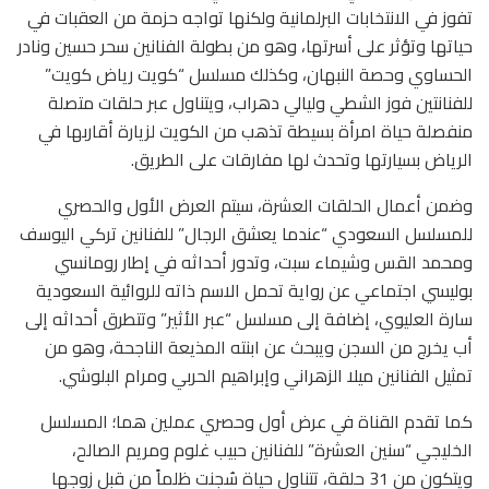
تفوز في الانتخابات البرلمانية ولكنها تواجه حزمة من العقبات في
حياتها وتؤثر على أسرتها، وهو من بطولة الفنانين سحر حسين ونادر
الحساوي وحصة النبهان، وكذلك مسلسل “كويت رياض كويت”
للفنانتين فوز الشطي وليالي دهراب، ويتناول عبر حلقات متصلة
منفصلة حياة امرأة بسيطة تذهب من الكويت لزيارة أقاربها في
الرياض بسيارتها وتحدث لها مفارقات على الطريق.
وضمن أعمال الحلقات العشرة، سيتم العرض الأول والحصري
للمسلسل السعودي “عندما يعشق الرجال” للفنانين تركي اليوسف
ومحمد القس وشيماء سبت، وتدور أحداثه في إطار رومانسي
بوليسي اجتماعي عن رواية تحمل الاسم ذاته للروائية السعودية
سارة العليوي، إضافة إلى مسلسل “عبر الأثير” وتتطرق أحداثه إلى
أب يخرج من السجن ويبحث عن ابنته المذيعة الناجحة، وهو من
تمثيل الفنانين ميلا الزهراني وإبراهيم الحربي ومرام البلوشي.
كما تقدم القناة في عرض أول وحصري عملين هما؛ المسلسل
الخليجي “سنين العشرة” للفنانين حبيب غلوم ومريم الصالح،
ويتكون من 31 حلقة، تتناول حياة سُجنت ظلماً من قبل زوجها