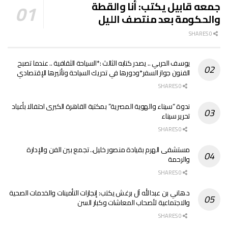
جمعه قابيل يكتب: أنا والقطة
والحكومة بعد منتصف الليل
0 SHARES
يوسف الحربي .. يصدر كتابه الثالث :*السياحة الثقافية .. عندما تصبح
الفنون جواز السفر*ودورها في تحريك السياحة وتأثيرها الإقتصادي
0 SHARES
ندوة “سيناء والهوية المصرية” بمكتبة القاهرة الكبرى احتفالا بأعياد
تحرير سيناء
0 SHARES
مستشفى الهرم بقيادة منصور خليل.. تجمع بين الفن والإدارة
والرحمة
0 SHARES
د.هاني بن عبدالله آل برغش يكتب: إنجازات التأمينات والخدمات الصحية
والاجتماعية لأصحاب المعاشات وكبار السن
0 SHARES