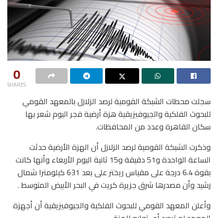
0
SHARES
سجلت محطات الشبكة القومية لرصد الزلازل بالمعهد القومي
للبحوث الفلكية والجيوفيزيقية هزة أرضية فجر اليوم شعر بها
سكان القاهرة وعدد من المحافظات.
وذكرت الشبكة القومية لرصد الزلازل أن الهزة الأرضية حدثت
الساعة الواحدة و51 دقيقة و15 ثانية اليوم الأربعاء وأنها كانت
بقوة 6.4 درجة على مقياس ريختر على بعد 631 كيلومترا شمال
رشيد وأن مصدرها شرق جزيرة كريت في البحر الأبيض المتوسط .
وأعلن المعهد القومي للبحوث الفلكية والجيوفيزيقية أن أجهزة
المعهد لم ترصد أى توابع للهزة .