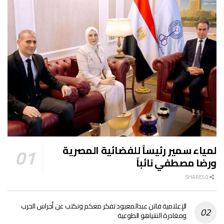
لمياء سمير رئيساً للفضائية المصرية
ورضا مصطفي نائباً
0 SHARES
الإعلامية فاتن عبدالمعبود تفكر معكم ونكتب عن أجراس الحرب
ومغادرة النتنياهو الطوعية