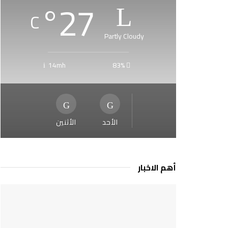
°
27
C
Partly Cloudy
14mh
83%
الأحد
الأثنين
أهم الاخبار