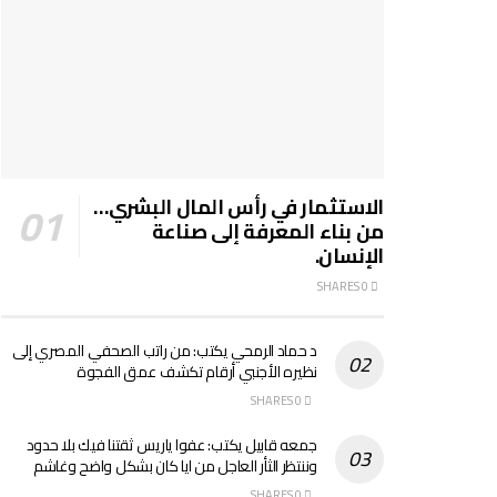
الاستثمار في رأس المال البشري…
من بناء المعرفة إلى صناعة
الإنسان.
0 SHARES
د حماد الرمحي يكتب: من راتب الصحفي المصري إلى
نظيره الأجنبي أرقام تكشف عمق الفجوة
0 SHARES
جمعه قابيل يكتب: عفوا ياريس ثقتنا فيك بلا حدود
وننتظر الثأر العاجل من ايا كان بشكل واضح وغاشم
0 SHARES