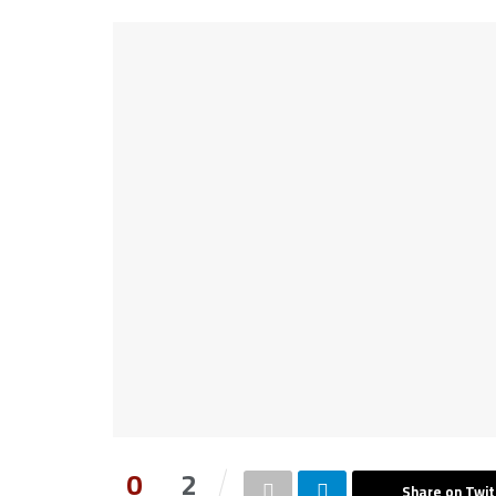
0
2
Share on Twit