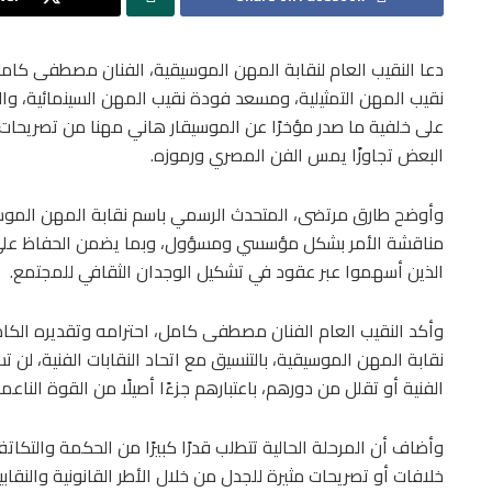
دعا النقيب العام لنقابة المهن الموسيقية، الفنان مصطفى كامل
نقيب المهن التمثيلية، ومسعد فودة نقيب المهن السينمائية، والمخ
على خلفية ما صدر مؤخرًا عن الموسيقار هاني مهنا من تصريحات أث
البعض تجاوزًا يمس الفن المصري ورموزه.
وأوضح طارق مرتضى، المتحدث الرسمي باسم نقابة المهن الموسيق
مناقشة الأمر بشكل مؤسسي ومسؤول، وبما يضمن الحفاظ على 
الذين أسهموا عبر عقود في تشكيل الوجدان الثقافي للمجتمع.
وأكد النقيب العام الفنان مصطفى كامل، احترامه وتقديره الكامل
نقابة المهن الموسيقية، بالتنسيق مع اتحاد النقابات الفنية، ل
الفنية أو تقلل من دورهم، باعتبارهم جزءًا أصيلًا من القوة الناعم
وأضاف أن المرحلة الحالية تتطلب قدرًا كبيرًا من الحكمة والتك
خلافات أو تصريحات مثيرة للجدل من خلال الأطر القانونية والنقاب