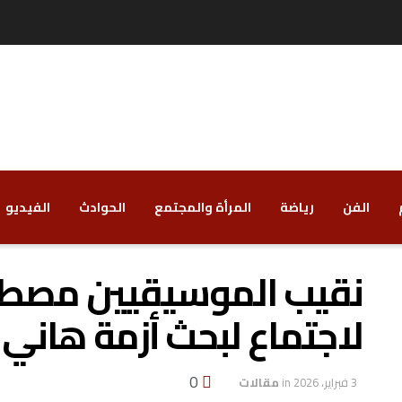
الفن
رياضة
‏المرأة والمجتمع
‏الحوادث
‏الفيديو
نقيب الموسيقيين مصط
لاجتماع لبحث أزمة هاني م
0
3 فبراير، 2026
in
مقالات