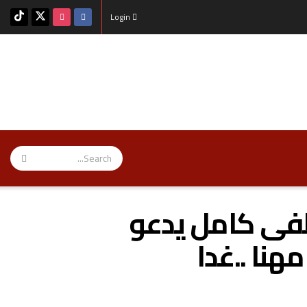
Login
فى كامل يدعو
هنا ..غدا