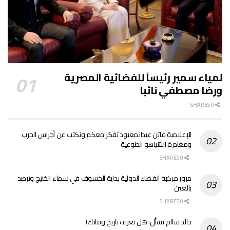
لمياء سمير رئيساً للفضائية المصرية
ورضا مصطفي نائباً
0 SHARES
الإعلامية فاتن عبدالمعبود تفكر معكم ونكتب عن أجراس الحرب
ومغادرة النتنياهو الطوعية
0 SHARES
مرور مركبة الفضاء الدولية بداية الخسوف في سماء الخليج وترصد
بالعين
0 SHARES
خالد سالم يسأل: هل تعرف تاريخ وفاتك!