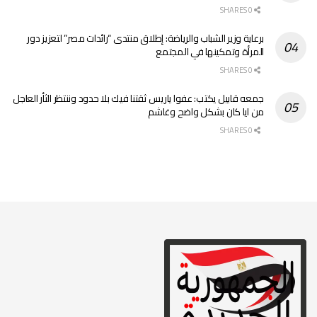
0 SHARES
برعاية وزير الشباب والرياضة: إطلاق منتدى “رائدات مصر” لتعزيز دور
المرأة وتمكينها في المجتمع
0 SHARES
جمعه قابيل يكتب: عفوا ياريس ثقتنا فيك بلا حدود وننتظر الثأر العاجل
من ايا كان بشكل واضح وغاشم
0 SHARES