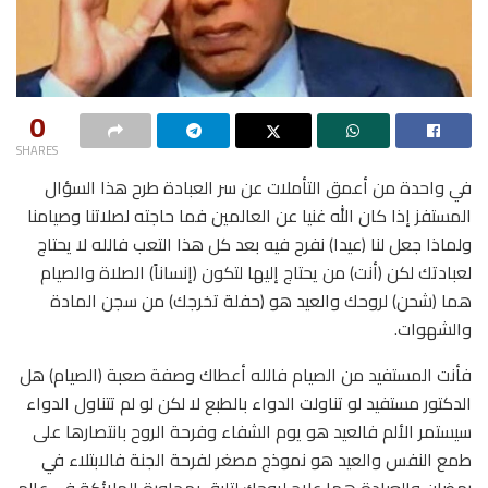
0
SHARES
في واحدة من أعمق التأملات عن سر العبادة طرح هذا السؤال
المستفز إذا كان الله غنيا عن العالمين فما حاجته لصلاتنا وصيامنا
ولماذا جعل لنا (عيدا) نفرح فيه بعد كل هذا التعب فالله لا يحتاج
لعبادتك لكن (أنت) من يحتاج إليها لتكون (إنساناً) الصلاة والصيام
هما (شحن) لروحك والعيد هو (حفلة تخرجك) من سجن المادة
والشهوات.
فأنت المستفيد من الصيام فالله أعطاك وصفة صعبة (الصيام) هل
الدكتور مستفيد لو تناولت الدواء بالطبع لا لكن لو لم تتناول الدواء
سيستمر الألم فالعيد هو يوم الشفاء وفرحة الروح بانتصارها على
طمع النفس والعيد هو نموذج مصغر لفرحة الجنة فالابتلاء في
رمضان والعبادة هما علاج لروحك لتليق بمجاورة الملائكة في عالم