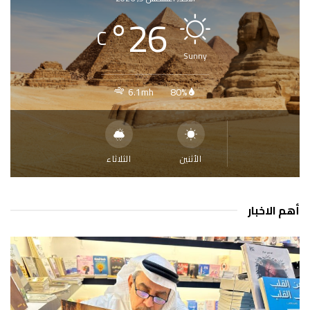
°
26
C
Sunny
6.1mh
80%
الأثنين
الثلاثاء
أهم الاخبار