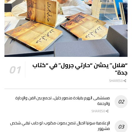
“هلال” يدشن “حارتي جرول” في “كتاب
جدة”
0 SHARES
مستشفى الهرم بقيادة منصور خليل.. تجمع بين الفن والإدارة
والرحمة
0 SHARES
الإعلامية سونيا الحبال تنصح بصوت مكتوب: لو حابب تبقي شخص
مشهور