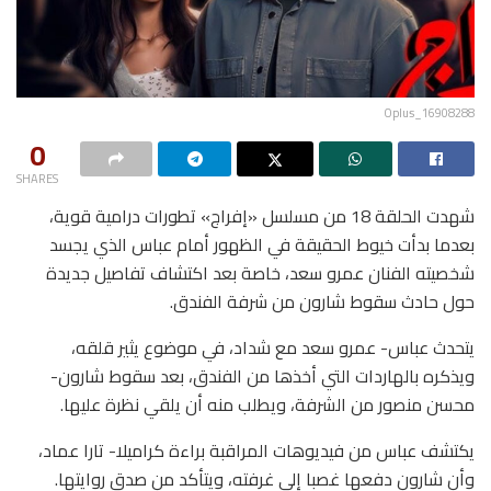
Oplus_16908288
0
SHARES
شهدت الحلقة 18 من مسلسل «إفراج» تطورات درامية قوية،
بعدما بدأت خيوط الحقيقة في الظهور أمام عباس الذي يجسد
شخصيته الفنان عمرو سعد، خاصة بعد اكتشاف تفاصيل جديدة
حول حادث سقوط شارون من شرفة الفندق.
يتحدث عباس- عمرو سعد مع شداد، في موضوع يثير قلقه،
ويذكره بالهاردات التي أخذها من الفندق، بعد سقوط شارون-
محسن منصور من الشرفة، ويطلب منه أن يلقي نظرة عليها.
يكتشف عباس من فيديوهات المراقبة براءة كراميلا- تارا عماد،
وأن شارون دفعها غصبا إلى غرفته، ويتأكد من صدق روايتها.