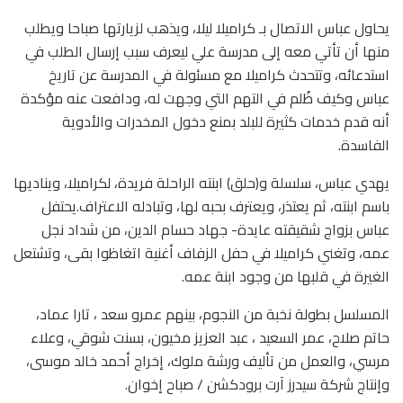
يحاول عباس الاتصال بـ كراميلا ليلا، ويذهب لزيارتها صباحا ويطلب
منها أن تأتي معه إلى مدرسة علي ليعرف سبب إرسال الطلب في
استدعائه، وتتحدث كراميلا مع مسئولة في المدرسة عن تاريخ
عباس وكيف ظُلم في التهم التي وجهت له، ودافعت عنه مؤكدة
أنه قدم خدمات كثيرة للبلد بمنع دخول المخدرات والأدوية
الفاسدة.
يهدي عباس، سلسلة و(حلق) ابنته الراحلة فريدة، لكراميلا، ويناديها
باسم ابنته، ثم يعتذر، ويعترف بحبه لها، وتبادله الاعتراف.يحتفل
عباس بزواج شقيقته عايدة- جهاد حسام الدين، من شداد نجل
عمه، وتغني كراميلا في حفل الزفاف أغنية اتغاظوا بقى، وتشتعل
الغيرة في قلبها من وجود ابنة عمه.
المسلسل بطولة نخبة من النجوم، بينهم عمرو سعد ، تارا عماد،
حاتم صلاح، عمر السعيد ، عبد العزيز مخيون، بسنت شوقي، وعلاء
مرسي، والعمل من تأليف ورشة ملوك، إخراج أحمد خالد موسى،
وإنتاج شركة سيدرز آرت برودكشن / صباح إخوان.