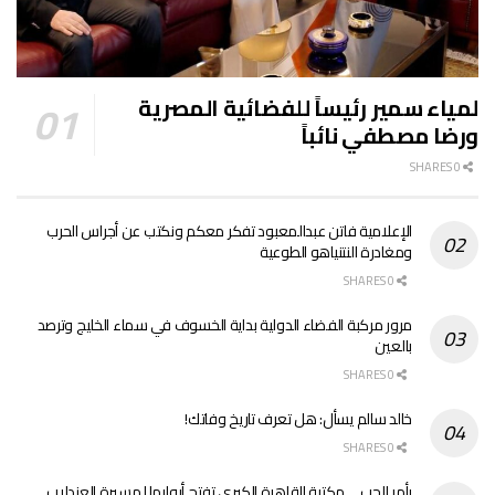
لمياء سمير رئيساً للفضائية المصرية
ورضا مصطفي نائباً
0 SHARES
الإعلامية فاتن عبدالمعبود تفكر معكم ونكتب عن أجراس الحرب
ومغادرة النتنياهو الطوعية
0 SHARES
مرور مركبة الفضاء الدولية بداية الخسوف في سماء الخليج وترصد
بالعين
0 SHARES
خالد سالم يسأل: هل تعرف تاريخ وفاتك!
0 SHARES
بأمر الحب… مكتبة القاهرة الكبرى تفتح أبوابها لمسيرة العندليب