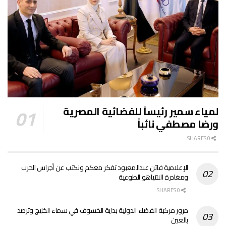
لمياء سمير رئيساً للفضائية المصرية
ورضا مصطفي نائباً
0 SHARES
الإعلامية فاتن عبدالمعبود تفكر معكم ونكتب عن أجراس الحرب
ومغادرة النتنياهو الطوعية
0 SHARES
مرور مركبة الفضاء الدولية بداية الخسوف في سماء الخليج وترصد
بالعين