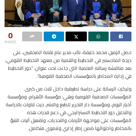
0
SHARES
حصل الزميل محمد خليفة، نائب مدير عام نقابة الصحفيين، على
درجة الماجستير في التخطيط والتنمية من معهد التخطيط القومي،
بعد مناقشة رسالته العلمية التي جاءت تحت عنوان: “دور التخطيط
في إدارة المخاطر بالمؤسسات الصحفية القومية”.
وتركزت الرسالة على دراسة تطبيقية داخل ثلاث من كبرى
المؤسسات الصحفية القومية وهي: مؤسسة الأهرام، ومؤسسة
أخبار اليوم، ومؤسسة دار التحرير للطبع والنشر، حيث تناولت بالدراسة
والتحليل دور التخطيط الاستراتيجي في دعم قدرات هذه
المؤسسات على مواجهة الأزمات والتحديات، وتفعيل آليات التنبؤ
بالمخاطر واحتوائها ضمن إطار إداري وتنموي متكامل.