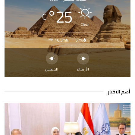
°
25
C
Clear
16.9mh
67%
الأربعاء
الخميس
أهم الاخبار