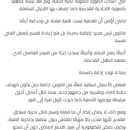
التي اعتادت الصورة الملونة عالية الدقة، ولم تعد ترتبط عاطفيًا
بالصورة الأحادية القديمة كما ارتبطت بها الأجيال السابقة.
لكنني أؤمن أن القضية ليست تقنية فقط، بل وجدانية أيضًا.
فاللون ليس مجرد إضافة بصرية، بل هو إعادة تفسير للعمل الفني
نفسه.
أحيانًا يمنح الحياة، وأحيانًا يسحب جزءًا من السحر الغامض الذي
صنعته الظلال القديمة.
ربما لا توجد إجابة حاسمة.
فبعض الأعمال تستفيد فعلًا من التلوين، خاصة حين يكون الهدف
حفظ التراث وتقريبه من جمهور جديد، بينما تظل أعمال أخرى
مرتبطة بروعتها الأصلية كما خرجت لأول مرة إلى النور.
ومع ذلك، لا يمكن إنكار أن ما فعله وسيم فتال تجربة تستحق
التقدير، لأنها فتحت بابًا مهمًا للنقاش حول علاقتنا بذاكرتنا الفنية،
وكيف يمكن للتكنولوجيا أن تعيد تقديم الماضي دون أن تمحو