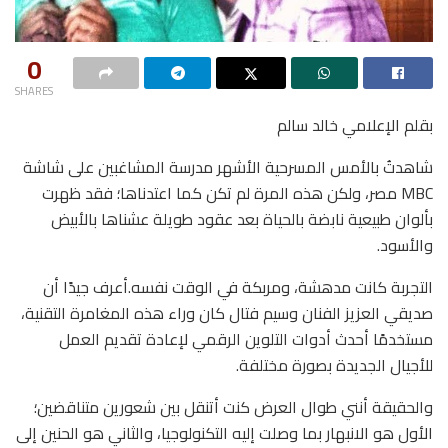
0
SHARES
بقلم الإعلامي خالد سالم
شاهدتُ بالأمس المسرحية الأشهر مدرسة المشاغبين على شاشة
MBC مصر، ولكن هذه المرة لم تكن كما اعتدناها؛ فقد ظهرت
بألوان طبيعية نابضة بالحياة بعد عقود طويلة عشناها بالأبيض
والأسود.
التجربة كانت مدهشة، ومربكة في الوقت نفسه.أعرف جيدًا أن
صديقي العزيز الفنان وسيم فتال كان وراء هذه المغامرة التقنية،
مستخدمًا أحدث أدوات التلوين الرقمي لإعادة تقديم العمل
للأجيال الجديدة بصورة مختلفة.
والحقيقة أنني طوال العرض كنت أتنقل بين شعورين متناقضين؛
الأول هو الانبهار بما وصلت إليه التكنولوجيا، والثاني هو الحنين إلى