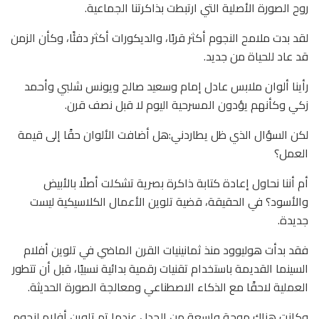
روح الصورة الأصلية التي ارتبطت بذاكرتنا الجماعية.
لقد بدت ملامح النجوم أكثر قربًا، والديكورات أكثر دفئًا، وكأن الزمن
قد عاد للحياة من جديد.
رأينا ألوان ملابس عادل إمام وسعيد صالح ويونس شلبي وأحمد
زكي وكأنهم يؤدون المسرحية اليوم لا قبل نصف قرن.
لكن السؤال الذي ظل يطاردني:هل أضافت الألوان حقًا إلى قيمة
العمل؟
أم أننا نحاول إعادة كتابة ذاكرة بصرية تشكلت أصلًا بالأبيض
والأسود؟ في الحقيقة، قضية تلوين الأعمال الكلاسيكية ليست
جديدة.
فقد بدأت هوليوود منذ ثمانينيات القرن الماضي في تلوين أفلام
السينما القديمة باستخدام تقنيات رقمية بدائية نسبيًا، قبل أن تتطور
العملية لاحقًا مع الذكاء الاصطناعي ومعالجة الصورة الحديثة.
وكانت هناك موجة واسعة من الجدل عندما تم تلوين أفلام لنجوم