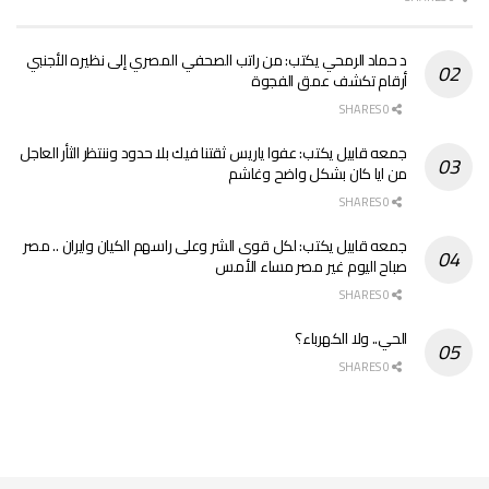
د حماد الرمحي يكتب: من راتب الصحفي المصري إلى نظيره الأجنبي
أرقام تكشف عمق الفجوة
0 SHARES
جمعه قابيل يكتب: عفوا ياريس ثقتنا فيك بلا حدود وننتظر الثأر العاجل
من ايا كان بشكل واضح وغاشم
0 SHARES
جمعه قابيل يكتب: لكل قوى الشر وعلى راسهم الكيان وايران .. مصر
صباح اليوم غير مصر مساء الأمس
0 SHARES
الحي.. ولا الكهرباء؟
0 SHARES