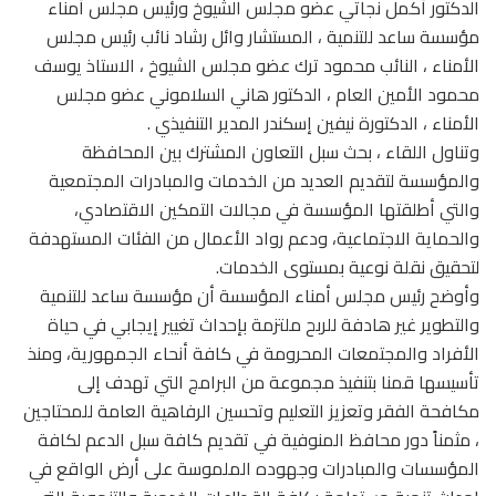
الدكتور أكمل نجاتي عضو مجلس الشيوخ ورئيس مجلس أمناء
مؤسسة ساعد للتنمية ، المستشار وائل رشاد نائب رئيس مجلس
الأمناء ، النائب محمود ترك عضو مجلس الشيوخ ، الاستاذ يوسف
محمود الأمين العام ، الدكتور هاني السلاموني عضو مجلس
الأمناء ، الدكتورة نيفين إسكندر المدير التنفيذي .
وتناول اللقاء ، بحث سبل التعاون المشترك بين المحافظة
والمؤسسة لتقديم العديد من الخدمات والمبادرات المجتمعية
والتي أطلقتها المؤسسة في مجالات التمكين الاقتصادي،
والحماية الاجتماعية، ودعم رواد الأعمال من الفئات المستهدفة
لتحقيق نقلة نوعية بمستوى الخدمات.
وأوضح رئيس مجلس أمناء المؤسسة أن مؤسسة ساعد للتنمية
والتطوير غير هادفة للربح ملتزمة بإحداث تغيير إيجابي في حياة
الأفراد والمجتمعات المحرومة في كافة أنحاء الجمهورية، ومنذ
تأسيسها قمنا بتنفيذ مجموعة من البرامج التي تهدف إلى
مكافحة الفقر وتعزيز التعليم وتحسين الرفاهية العامة للمحتاجين
، مثمناً دور محافظ المنوفية في تقديم كافة سبل الدعم لكافة
المؤسسات والمبادرات وجهوده الملموسة على أرض الواقع في