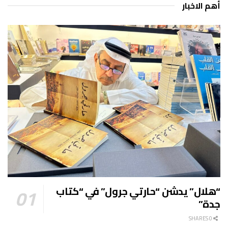
أهم الاخبار
“هلال” يدشن “حارتي جرول” في “كتاب
جدة”
0 SHARES