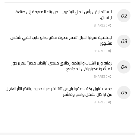
الاستثمار في رأس المال البشري… من بناء المعرفة إلى صناعة
الإنسان.
0 SHARES
الإعلامية سونيا الحبال تنصح بصوت مكتوب: لو حابب تبقي شخص
مشهور
0 SHARES
برعاية وزير الشباب والرياضة: إطلاق منتدى “رائدات مصر” لتعزيز دور
المرأة وتمكينها في المجتمع
0 SHARES
جمعه قابيل يكتب: عفوا ياريس ثقتنا فيك بلا حدود وننتظر الثأر العاجل
من ايا كان بشكل واضح وغاشم
0 SHARES