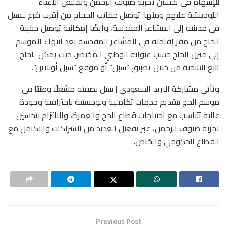
للإسهام في تحسين تجربة ضيوف الرحمن وتقليص الأعباء
اللوجستية عليهم ومنها: توصيل حقائب الحجاج من أقرب فرع لـسبل
في مدينته إلى المشاعر المقدسة، وأيضًا إمكانية توصيل حقيبة
الحاج من مقر إقامته في المشاعر المقدسة بعد انتهاء الموسم
إلى منزل الحاج حسب عنوانه الوطني المختصر، حيث يمكن للحاج
تتبع الشحنة من خلال تطبيق “سبل” أو موقع “سبل أونلاين”.
وتأتي مشاركة البريد السعودي | سبل بصفته مشغلًا وطنيًا في
موسم الحج بتقديم خدمات تكاملية ولوجستية باحترافية وجودة
عالية تتناسب مع احتياجات قطاع الحج والعمرة، والالتزام بتحسين
تجربة ضيوف الرحمن، عبر تفعيل العديد من الشراكات والتكامل مع
القطاع الحكومي والخاص.
Previous Post