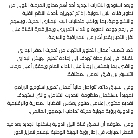
ويعد استوديو النشرات الجديد أحد أهم محاور المرحلة الأولى من
تطوير قناة النيل الدولية، إذ تم تجهيزه بأحدث النظم الفنية
والتكنولوجية، بما يواكب متطلبات البث الإخباري الحديث، ويسهم
في رفع جودة الصورة والأداء التحريري، ويعزز قدرة القناة على
نقل الأخبار بقدر أكبر من الاحترافية والسرعة.
كما شملت أعمال التطوير الانتهاء من تحديث المقر الإداري
للقناة، في إطار خطة تهدف إلى إعادة تنظيم الهيكل الإداري
والفني، بما ينعكس إيجاباً على الأداء العام ويحقق أعلى درجات
التنسيق بين فرق العمل المختلفة.
وفي السياق ذاته، تتواصل حالياً أعمال تطوير استوديو البرامج،
تمهيداً لاستكمال منظومة التحديث الشامل، والتي تستهدف
تقديم محتوى إعلامي متنوع يعكس القضايا المصرية والإقليمية
والدولية برؤية مهنية حديثة تخاطب الجمهور العالمي.
ومن المتوقع أن تنطلق قناة النيل الدولية بشكلها الجديد بعد عيد
الفطر المبارك، في إطار رؤية الهيئة الوطنية للإعلام لتعزيز الدور