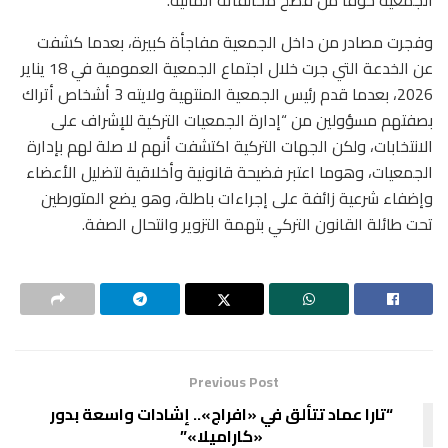
وفجرت مصادر من داخل الجمعية مفاجأة كبيرة، بعدما كشفت
عن الخدعة التي جرت خلال اجتماع الجمعية العمومية في 18 يناير
2026، بعدما قدم رئيس الجمعية المنتهية ولايته 3 أشخاص أتراك
بصفتهم مسؤولين من “إدارة الجمعيات التركية للإشراف على
الانتخابات، ولكن الجهات التركية اكتشفت أنهم لا صلة لهم بإدارة
الجمعيات، وهوما اعتبر فضيحة قانونية وأخلاقية لتضليل الأعضاء
وإضفاء شرعية زائفة على إجراءات باطلة، وهو يضع المتورطين
تحت طائلة القانون التركي بتهمة التزوير وانتحال الصفة.
Previous Post
“تارا عماد تتألق في «افراج».. إشادات واسعة بدور
«كاراميلا»”