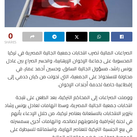
0
SHARES
الصراعات المالية تضرب انتخابات جمعية الجالية المصرية في تركيا
المحسوبة على جماعة الإخوان الإرهابية، وانحسر الصراع بين عادل
يونس راشد، مسؤول الجالية السابق، وحسين أحمد عمار، في
محاولة للاستحواذ على الجمعية، التي تحولت من كيان خدمي إلى
إقطاعية خاصة لخدمة أجندات الإخوان.
ووصلت الصراعات إلى المحاكم التركية، بعد الطعن على نتيجة
انتخابات جمعية الجالية المصرية، وسط اتهامات لعادل يونس رشاد
بتزوير الانتخابات بالاستعانة بعناصر تركية، من خلال الإدعاء بأنهم
في لجنة إشرافية وتصويتهم لصالحه، واتهامات أخرى بسمسرته
في بيع الجنسية التركية للعناصر الهاربة، واستماتته للسيطرة على
الجمعية خوفا من فضح مخالفاته المالية.