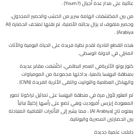
عائلية على مدار عدة أجيال (Youm7) .
من بين المكتشفات الهامة سرير من الخشب والحصير المجدول،
وحصير ملفوف لا يزال بحالته الأصلية، تم نقلها لمتحف الحضارة (Al
Arabiya) .
هذه القطع النادرة تقدم نظرة فريدة على الحياة اليومية والأثاث
المنزلي في الدولة الوسطى.
كنوز بوتو الأثريةفي العصر البطلمي، اكتُشفت مقابر عديدة
بمنطقة البهنسا بالمنيا، بداخلها مجموعة من المومياوات
والهياكل العظمية والتوابيت واللقى الأثرية الفريدة (CNN) .
تم العثور لأول مرة في منطقة البهنسا على تماثيل تراكوتا تصور
المعبودة إيزيس أفروديت وهي تضع على رأسها إكليلاً نباتياً
يعلوه تاج (Al Arabiya) ، مما يشير إلى التأثيرات الثقافية المتبادلة
بين الحضارتين المصرية واليونانية.
دلالات علمية جديدة