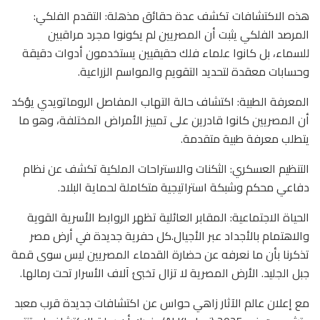
هذه الاكتشافات تكشف عدة حقائق مذهلة: التقدم الفلكي:
المرصد الفلكي يثبت أن المصريين لم يكونوا مجرد مراقبين
للسماء، بل كانوا علماء فلك حقيقيين يستخدمون أدوات دقيقة
وحسابات معقدة لتحديد التقويم والمواسم الزراعية.
المعرفة الطبية: اكتشاف حالة التهاب المفاصل الروماتويدي يؤكد
أن المصريين كانوا قادرين على تمييز الأمراض المختلفة، وهو ما
يتطلب معرفة طبية متقدمة.
التنظيم العسكري: الثكنات والاستراحات الملكية تكشف عن نظام
دفاعي محكم وشبكة استراتيجية متكاملة لحماية البلاد.
الحياة الاجتماعية: المقابر العائلية تظهر الروابط الأسرية القوية
والاهتمام بالأجداد عبر الأجيال.كل حفرية جديدة في أرض مصر
تذكرنا بأن ما نعرفه عن حضارة القدماء المصريين ليس سوى قمة
جبل الجليد. الأرض المصرية لا تزال تخبئ آلاف الأسرار تحت رمالها.
مع إعلان عالم الآثار زاهي حواس عن اكتشافات جديدة قرب معبد