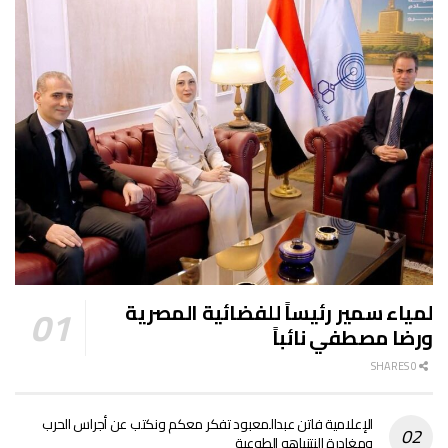
لمياء سمير رئيساً للفضائية المصرية
ورضا مصطفي نائباً
0 SHARES
الإعلامية فاتن عبدالمعبود تفكر معكم ونكتب عن أجراس الحرب
ومغادرة النتنياهو الطوعية