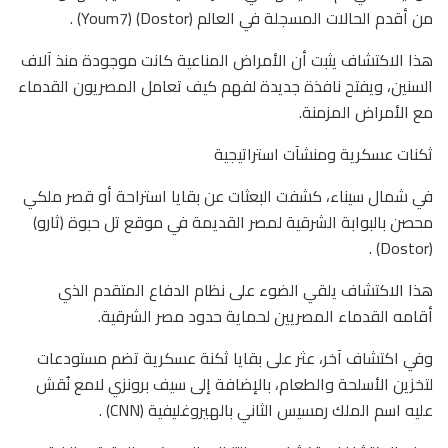
من أقدم الحالات المسجلة في العالم (Dostor) (Youm7) .
هذا الاكتشاف يثبت أن الأمراض المناعية كانت موجودة منذ آلاف
السنين، ويفتح نافذة جديدة لفهم كيف تعامل المصريون القدماء
مع الأمراض المزمنة.
ثكنات عسكرية ومنشآت استراتيجية
في شمال سيناء، كشفت البعثات عن بقايا استراحة أو قصر ملكي
محصن بالبوابة الشرقية لمصر القديمة في موقع تل حبوة (ثارو)
(Dostor) .
هذا الاكتشاف يلقي الضوء على نظام الدفاع المتقدم الذي
أقامه القدماء المصريين لحماية حدود مصر الشرقية.
وفي اكتشاف آخر، عثر على بقايا ثكنة عسكرية تضم مستودعات
لتخزين الأسلحة والطعام، بالإضافة إلى سيف برونزي لامع نُقش
عليه اسم الملك رمسيس الثاني بالهيروغليفية (CNN) .