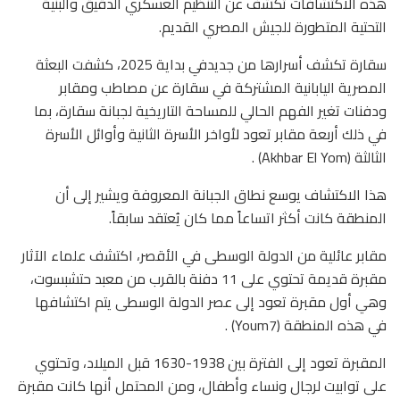
هذه الاكتشافات تكشف عن التنظيم العسكري الدقيق والبنية
التحتية المتطورة للجيش المصري القديم.
سقارة تكشف أسرارها من جديدفي بداية 2025، كشفت البعثة
المصرية اليابانية المشتركة في سقارة عن مصاطب ومقابر
ودفنات تغير الفهم الحالي للمساحة التاريخية لجبانة سقارة، بما
في ذلك أربعة مقابر تعود لأواخر الأسرة الثانية وأوائل الأسرة
الثالثة (Akhbar El Yom) .
هذا الاكتشاف يوسع نطاق الجبانة المعروفة ويشير إلى أن
المنطقة كانت أكثر اتساعاً مما كان يُعتقد سابقاً.
مقابر عائلية من الدولة الوسطى في الأقصر، اكتشف علماء الآثار
مقبرة قديمة تحتوي على 11 دفنة بالقرب من معبد حتشبسوت،
وهي أول مقبرة تعود إلى عصر الدولة الوسطى يتم اكتشافها
في هذه المنطقة (Youm7) .
المقبرة تعود إلى الفترة بين 1938-1630 قبل الميلاد، وتحتوي
على توابيت لرجال ونساء وأطفال، ومن المحتمل أنها كانت مقبرة