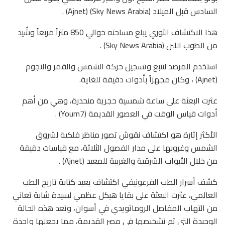
السادس قبل الميلاد (Sky News Arabia) (Ajnet) .
هذا الاكتشاف الثوري يبلغ مساحته حوالي 850 متراً مربعاً وشُيد
من الطوب اللبن (Sky News Arabia) .
استخدم المرصد لتتبع وتسجيل حركة الشمس والقمر والنجوم
(Ajnet) ، وكان مجهزاً بأدوات دقيقة للغاية.
عثرت البعثة على ساعة شمسية حجرية منحدرة، وهي من أهم
أدوات قياس الوقت في العصور القديمة (Youm7) .
الأكثر إثارة هو اكتشاف نقوش تصور مناظر فلكية لشروق
الشمس وغروبها على مدار الفصول الثلاثة، مع قياسات دقيقة
من خلال الأبواب الشرقية والغربية للمعبد (Ajnet) .
كشف أسرار الطب الفرعونيفي اكتشاف يعيد كتابة تاريخ الطب
العالمي، عثرت البعثة على بقايا هيكل عظمي لسيدة شابة تعاني
من التهاب المفاصل الروماتويدي في أسوان، وتعد هذه الحالة
الوحيدة التي تم تشخيصها في مصر القديمة، مما يجعلها واحدة