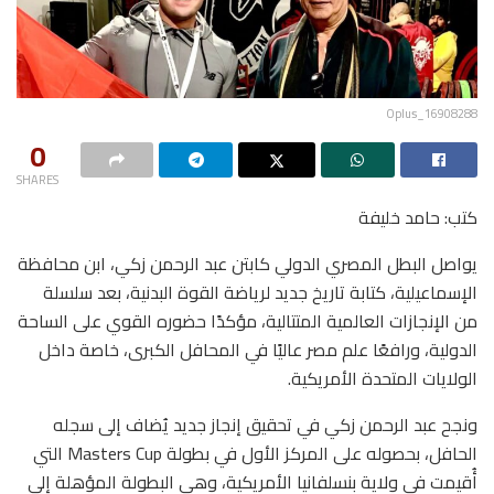
Oplus_16908288
0
SHARES
كتب: حامد خليفة
يواصل البطل المصري الدولي كابتن عبد الرحمن زكي، ابن محافظة
الإسماعيلية، كتابة تاريخ جديد لرياضة القوة البدنية، بعد سلسلة
من الإنجازات العالمية المتتالية، مؤكدًا حضوره القوي على الساحة
الدولية، ورافعًا علم مصر عاليًا في المحافل الكبرى، خاصة داخل
الولايات المتحدة الأمريكية.
ونجح عبد الرحمن زكي في تحقيق إنجاز جديد يُضاف إلى سجله
الحافل، بحصوله على المركز الأول في بطولة Masters Cup التي
أُقيمت في ولاية بنسلفانيا الأمريكية، وهي البطولة المؤهلة إلى