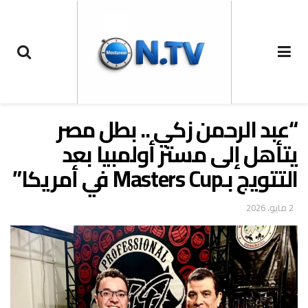
“عبد الرحمن زكي .. بطل مصر
يتأهل إلى مستر أولمبيا بعد
التتويج بـMasters Cup في أمريكا”
2 مايو، 2026