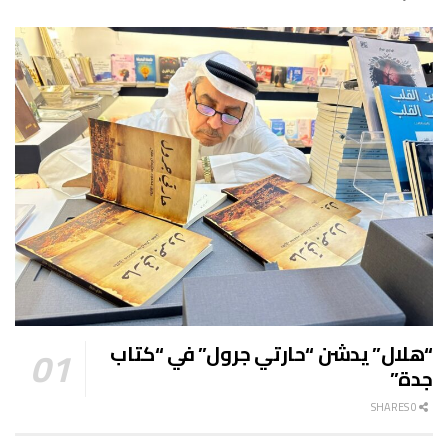
“هلال” يدشن “حارتي جرول” في “كتاب
جدة”
0 SHARES