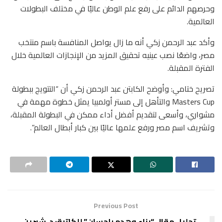
وحرصهم الدائم على رفع علم الوطن عاليًا في مختلف البطولات
العالمية.
وأكد عبد الرحمن زكي أنه ما زال يواصل المنافسة باسم منتخب
مصر، واضعًا نصب عينيه تحقيق المزيد من الإنجازات العالمية خلال
الفترة المقبلة.
تصريح ختامي: وأوضح الكابتن عبد الرحمن زكي أن “التتويج ببطولة
Masters Cup والتأهل إلى مستر أولمبيا يمثل خطوة مهمة في
مشواري، وأسعى لتقديم أفضل أداء ممكن في البطولة المقبلة،
وتشريف اسم مصر ورفع علمها عاليًا بين كبار أبطال العالم”.
Previous Post
تحليل مقال “بناء وهدم بإحسان” للكاتبة: د. شيرين