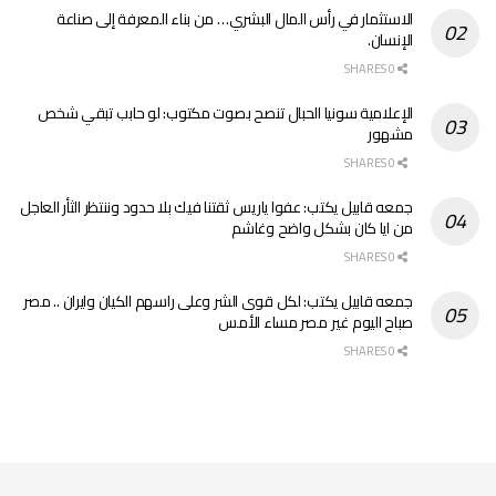
الاستثمار في رأس المال البشري… من بناء المعرفة إلى صناعة
الإنسان.
0 SHARES
الإعلامية سونيا الحبال تنصح بصوت مكتوب: لو حابب تبقي شخص
مشهور
0 SHARES
جمعه قابيل يكتب: عفوا ياريس ثقتنا فيك بلا حدود وننتظر الثأر العاجل
من ايا كان بشكل واضح وغاشم
0 SHARES
جمعه قابيل يكتب: لكل قوى الشر وعلى راسهم الكيان وايران .. مصر
صباح اليوم غير مصر مساء الأمس
0 SHARES