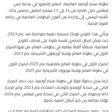
بطولة مستر أولمبيا العالمية، المقرر إقامتها في مدينة لاس
فيغاس خلال الفترة من 24 إلى 27 سبتمبر المقبل، ليضمن بذلك
تأهله الرسمي إلى واحدة من أقوى البطولات العالمية في رياضة
القوة البدنية.
ويأتي هذا التتويج تتويجًا لمسيرة ذهبية متواصلة منذ عام 2023،
حيث فرض البطل المصري نفسه بقوة على منصات التتويج
العالمية، محققًا ألقابًا متتالية في بطولات العالم، من بينها:المركز
الأول في بطولة العالم بولاية أوريغون الأمريكية عام 2023.
المركز الأول في بطولة العالم بالقاهرة عام 2025.المركز الأول
في بطولة العالم بولاية نيويورك الأمريكية عام 2025.
كما سجل حضورًا قويًا في بطولة مستر أولمبيا، حيث حصد المركز
الثاني في نسخة أورلاندو بالولايات المتحدة عام 2023، وكرر الإنجاز
ذاته بحصوله على المركز الثاني في نسخة لاس فيغاس عام 2024،
ليؤكد مكانته بين كبار أبطال اللعبة عالميًا.
وعلى صعيد مسيرته المبكرة، كانت انطلاقته قوية منذ فئة تحت