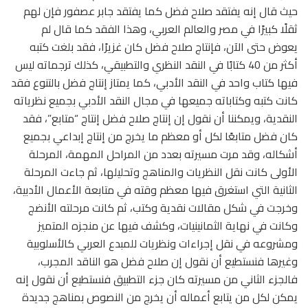
حيث قال إنه يفتقد صلاح فضل كما يفتقد جابر عصفور فإن لهم
ثقلًا كبيرًا في مصر والعالم العربي، وهذا الفقد كما قال لم
يعوض حتى الآن، فإنتاج صلاح فضل كان غزيرًا، فقد بلغت كتبه
أكثر من 40 كتابًا في النقد النظري والتطبيقي، كذلك ترجماته ليس
فيها كتاب واحد في النقد الأدبي، كما يمتاز إنتاج فضل بالتنوع فقد
كانت كتبه وكتاباته جميعها في مجال النقد الأدبي بجميع نظرياته
النقدية، ويمكننا أن نقول إن إنتاج صلاح فضل إنتاج “متابع”، فقد
كان فضل متابعًا لكل أو معظم ما يخرج من إنتاج إبداعي بجميع
أشكاله، وقد مرت مسيرته بعدد من المراحل المهمة، المرحلة
الأولى كانت نقل النظريات والمناهج وتحليلها، ثم جاءت المرحلة
الثانية التي استغرق فيها معظم وقته في متابعة الأعمال الأدبية،
وخرجت في شكل مقالات نقدية وكتب، ثم كانت مرحلته الأنضج
وكانت في نهاية الثمانينيات، وكشف فيها عن منجزه المتميز
ومشروعه في نقل إجراءات ونظريات للمبدع العربي كالأسلوبية
وغيرها فنستطيع أن نقول إن صلاح فضل هو الناقد المجرب،
فالجزء الثاني من مسيرته كان جزء التطبيق فنستطيع أن نقول إنه
يمكن لكل من يتابع أعماله أن يخرج من النصوص بمناهج جديدة