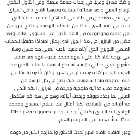
واضحًا مصريًّا وعربيًّا في إحداث صدمة علمية، وفي التناول النقدي
للإبداع العربي ورصد سماته الجمالية ودورها الفني داخل السياق
في النص، معتمدين في ذلك على المناهج النقدية الحديثة التي
تجلت في النقد الغربي بدءًا من الشكلية الروسية وما نتج عنها من
نقل علمية وموضوعية في النقد الأدبي على مستوى العالم، ويعد
فضل من البارزين في هذا الجيل الذي يمثل امتدادًا حقيقيًّا للخطاب
العلمي التنويري الذي أرثاه عميد الأدب العربي طه حسين وسار
على نهجه نقاد كبار على رأسهم محمد مندور، فهو يعد صاحب
مشروع نقدي حداثي دؤوب، استطاع استيعاب النقلات المنهجية
الغربية التي قرأها مترجمة أو في لغتها وكان تأثيره واضحًا في
كتبه المهمة منذ السبعينيات، حيث يضخ في كل دراسة من
مشروعه دماء حداثية منهجية جديدة في شرايين النقد الأدبي
العربي بما يجدِّد حيويته ويحدث آلياته، وهو في هذا قد استكمل
مع أقرانه من الأساتذة الكبار أمثال عبد السلام المسدي ومحمد
الهادي الطرابلسي وكمال أبو ديب وجابر عصفور وغيرهم خطابًا
نقديًّا حديثًا يعتمد على التجريب والعلم.
وعن افتقاد النقاد الكبار تحدث الدكتور والمترجم الكبير خير دومه