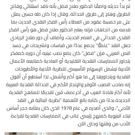
ثم بدأ حديثه واصفًا الدكتور صلاح فضل بأنه ناقد استثنائي وفاتح
الطريق وهادٍ إلى طريق الحداثة، وقال إذا كان طه حسين يمثل
على مر خمسة عقود من العطاء رأس الفكر النقدي الحديث بما
قدمه من اتجاهات فإنه يعتبر الدكتور صلاح فضل هو رأس الفكر
النقدي الحداثي في العصر الحديث، وأضاف أن دور صلاح الريادي
جعل النقد “علميًّا” يجمع عددًا من قياسات وتشريحات في جسد
النص العربي، فإن “فضل” كان يضع نصب عينيه أن دوره كمفكر
يتجاوز الممارسات النقدية التقليدية أو العادية كمتابعه الأعمال
الأدبية ليشمل الإسهام التأسيسي للنظرية الأدبية والأطروحات
النقدية ويتجاوزها إلى ما هو أكبر وأشمل، لذا أستطيع أن أقول
إنه صاحب النصيب الأوفر والإنجاز الأكبر في الحداثة النقدية العربية
لأنه أكثر نقادنا العرب في آخر نصف قرن تقديمًا للمناهج النقدية
الجديدة بدءًا من كتابه بالغ الأهمية “نظرية البنائية في النقد
الأدبي”، والذي أصدره في عام 1978 الذي كان بمثابه حجر أساس
لبناء البنيوية كمنهج رئيسي غالب في الممارسات النقدية لقراءة
الأدب من وقتها وحتى الآن.