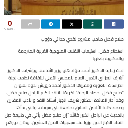
0
SHARES
صلاح فضل صاحب مشروع نقدي حداثي دؤوب
استطاع فضل.. استيعاب النقلات المنهجية الغربية المترجمة
والمكتوبة بلغتها
تحت رعاية الدكتور أحمد فؤاد هنو وزير الثقافة، وبإشراف الدكتور
أشرف العزازي الأمين العام للمجلس الأعلى للثقافة نظمت لجنة
الدراسات اللغوية ومقررها الدكتور أحمد درويش ندوة بعنوان
“صلاح فضل.. حصاد الرحلة” تكريمًا للناقد الكبير الراحل صلاح فضل،
وقد أدار المائدة الدكتور شريف الجيار أستاذ النقد والأدب المقارن
وعميد كلية الألسن السابق بجامعة بني سويف، والتي بدأها
بالحديث عن الراحل الكبير قائلًا: “إن صلاح فضل يأتي في طليعة جيل
النقاد الكبار الذين برزوا منذ سبعينيات القرن العشرين، وكان دورهم