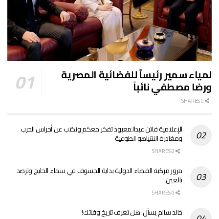
لمياء سمير رئيساً للفضائية المصرية
ورضا مصطفي نائباً
0 SHARES
الإعلامية فاتن عبدالمعبود تفكر معكم ونكتب عن أجراس الحرب
ومغادرة النتنياهو الطوعية
0 SHARES
مرور مركبة الفضاء الدولية بداية الخسوف في سماء الخليج وترصد
بالعين
0 SHARES
خالد سالم يسأل: هل تعرف تاريخ وفاتك!