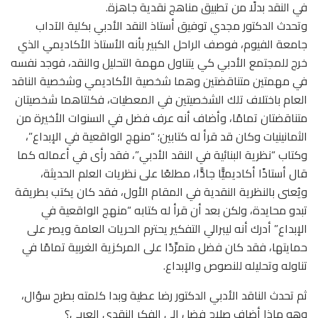
في النقد بدلًا من تطبيق مناهج نقدية جاهزة.
وتحدث الدكتور مجدي توفيق أستاذ النقد الأدبي بكلية الآداب
جامعة الفيوم، فوصف الراحل الكبير بأنه الأستاذ الأكاديمي الذي
خرج للمجتمع الأدبي كي يتناول مهمة التحليل والنقد، فوجد نفسه
في مهمتين متناقضتين وهما شخصية الأكاديمي وشخصية الناقد
العام باختلاف تلك الشخصيتين في المعطيات، فكلتاهما شخصيتان
متناقضتان تمامًا، وأضاف أنه عرف فضل في السنوات الأخيرة من
الثمانينيات وكان قد قرأ له كتابين؛ “منهج الواقعية في الإبداع”،
وكتاب “نظرية البنائية في النقد الأدبي”، فقد رأى في أعماله كما
قال أستاذًا أكاديميًّا جادًّا، مطلعًا على نظريات العلم الحديثة،
ويُعنى بالنظرية النقدية في المقام الأول، فقد كان يكتب بطريقة
تبدو محايدة، ولكن بعد أن قرأ له كتابه “منهج الواقعية في
الإبداع” أدرك أنه ليبرالي التفكير يحترم الحريات العامة ويصر على
حمايتها، فقد كان فضل متمرِّدًا على المركزية الغربية تمامًا في
تناوله وتحليله للنصوص والإبداع.
ثم تحدث الناقد الأدبي الدكتور رضا عطية وبدا كلمته بطرح سؤال،
وهو ماذا أضاف صلاح فضل الى الفكر النقدي العربي؟