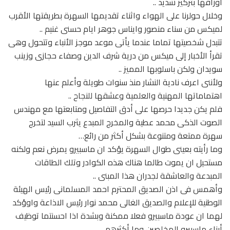
اوراقها بتركيز شديد ..
وخلال حولرنا على الهواء واثناء تقديمها السهرة بطريقتها الأقرب
لميكس من سناء منصور وايناس جوهر ايام حسنى غنيم ..
تتبدل شخصيتها تماما عندما يأتى موعد موجز الأنباء وتتحول وهى
تقرأ الأخبار إلى ميكس من درية شرف الدين وصفاء حجازى وزينب
سويدان ولكن باسلوبها المميز ..
ولأننى اعرف نادية النشار منذ سنوات طويلة وأعلم عنها
اهتماماتها المهنية والعلمية وعشقها للنجاح ..
فلم يكن جديدا حرصها على أدق التفاصيل ومتابعتها مع مهندس
الصوت الذكى محمد عطية والمخرج المبدع يثرب السيد لتخرج
سهرة ممتعة ومتنوعة بشكل أكثر من رائع…
وما رأيته بعينى طوال السهرة يؤكد ان ماسبيرو يمرض نعم ولكنه
مستحيل ان يموت طالما هناك هذه الكوادر وتلك الطاقات
المبدعة والعاشقة لجدران هذا المبنى ..
وأهمس فى اذن الصديق المحترم احمد المسلمانى رئيس الهيئة
الوطنية للإعلام والصديق الغالى محمد نوار رئيس الاذاعة واوؤكد
لهما ان عودة ماسبيرو فعلا ممكنة وبشدة اذا احسنتما توظيف
أبناء ماسبيرو المخلصين وما أكثرهم ..