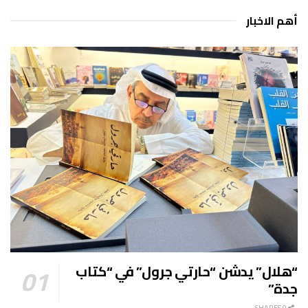
أهم الاخبار
“هلال” يدشن “حارتي جرول” في “كتاب
جدة”
0 SHARES