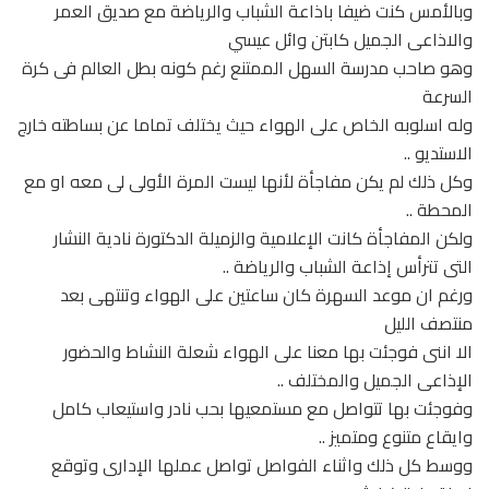
وبالأمس كنت ضيفا باذاعة الشباب والرياضة مع صديق العمر
والاذاعى الجميل كابتن وائل عيسي
وهو صاحب مدرسة السهل الممتنع رغم كونه بطل العالم فى كرة
السرعة
وله اسلوبه الخاص على الهواء حيث يختلف تماما عن بساطته خارج
الاستديو ..
وكل ذلك لم يكن مفاجأة لأنها ليست المرة الأولى لى معه او مع
المحطة ..
ولكن المفاجأة كانت الإعلامية والزميلة الدكتورة نادية النشار
التى تترأس إذاعة الشباب والرياضة ..
ورغم ان موعد السهرة كان ساعتين على الهواء وتنتهى بعد
منتصف الليل
الا اننى فوجئت بها معنا على الهواء شعلة النشاط والحضور
الإذاعى الجميل والمختلف ..
وفوجئت بها تتواصل مع مستمعيها بحب نادر واستيعاب كامل
وايقاع متنوع ومتميز ..
ووسط كل ذلك واثناء الفواصل تواصل عملها الإدارى وتوقع