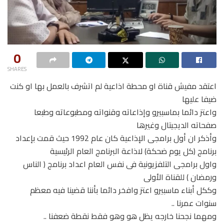
0
SHARES
اعتقد مفيش قناة او محطة اذاعية لم اتشرف بالعمل بها او كنت
ضيفا عليها
واعتز دائما بماسبيرو وإذاعاته وقنواته ومطبوعاته وطبعا
صفحاته الديجيتال وغيرها
وأذكر ان أول برامجى الإذاعية كان عام 1992 حيث قمت بإعداد
برنامج (كل يوم ضحكة) لاذاعة البرنامج العام الرئيسية
واول برامجى التلفزيونية فى نفس العام اعداد برنامج ( الناس
ورمضان ) للقناة الأولى
وككل أبناء ماسبيرو اعتز وافخر دائما بأننا قضينا فيه معظم
سنوات عمرنا ..
ومهما نجحنا خارجه يظل هو وهو فقط نقطة ضعفنا ..