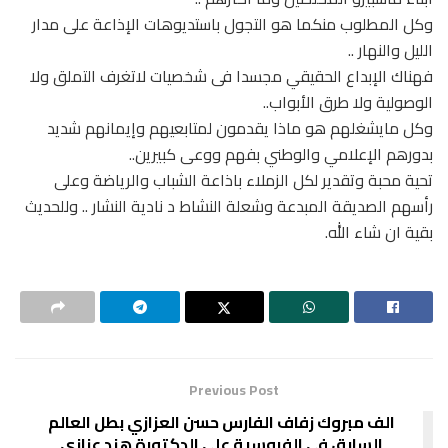
وكل المطلوب منكما هو التجول باستديوهات الإذاعة على مدار
الليل والنهار ..
فهناك الإبداع الحقيقي مجسدا فى شخصيات لاتغرف التملق ولا
الوصولية ولا طرق الأبواب..
وكل مايشغلهم هو ماذا يقدمون لمتابعيهم وإيمانهم شديد
بدورهم الإعلامي والوطني بفهم ووعى كبيرين..
تحية محبة وتقدير لكل الزملاء باذاعة الشباب والرياضة وعلى
رأسهم الصديقة المبدعة وشعلة النشاط د نادية النشار .. وللحديث
بقية ان شاء الله.
Previous Post
الف مبروك زفاف الفارس حسن العزازي بطل العالم
السابق في الفروسية على الدكتورة هند عزازي