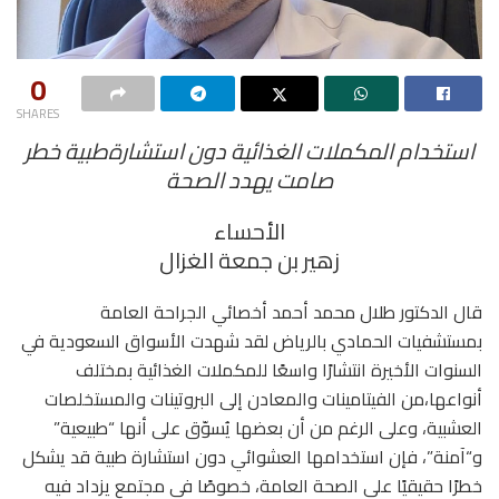
0
SHARES
استخدام المكملات الغذائية دون استشارةطبية خطر
صامت يهدد الصحة
الأحساء
زهير بن جمعة الغزال
قال الدكتور طلال محمد أحمد أخصائي الجراحة العامة
بمستشفيات الحمادي بالرياض لقد شهدت الأسواق السعودية في
السنوات الأخيرة انتشارًا واسعًا للمكملات الغذائية بمختلف
أنواعها،من الفيتامينات والمعادن إلى البروتينات والمستخلصات
العشبية، وعلى الرغم من أن بعضها يُسوّق على أنها “طبيعية”
و“آمنة”، فإن استخدامها العشوائي دون استشارة طبية قد يشكل
خطرًا حقيقيًا على الصحة العامة، خصوصًا في مجتمع يزداد فيه