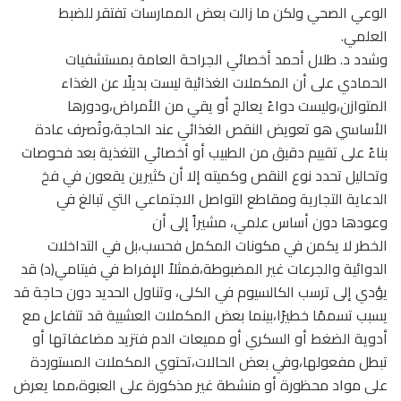
الوعي الصحي ولكن ما زالت بعض الممارسات تفتقر للضبط
العلمي.
وشدد د. طلال أحمد أخصائي الجراحة العامة بمستشفيات
الحمادي على أن المكملات الغذائية ليست بديلًا عن الغذاء
المتوازن،وليست دواءً يعالج أو يقي من الأمراض،ودورها
الأساسي هو تعويض النقص الغذائي عند الحاجة،وتُصرف عادة
بناءً على تقييم دقيق من الطبيب أو أخصائي التغذية بعد فحوصات
وتحاليل تحدد نوع النقص وكميته إلا أن كثيرين يقعون في فخ
الدعاية التجارية ومقاطع التواصل الاجتماعي التي تبالغ في
وعودها دون أساس علمي، مشيراً إلى أن
الخطر لا يكمن في مكونات المكمل فحسب،بل في التداخلات
الدوائية والجرعات غير المضبوطة،فمثلاً الإفراط في فيتامي(د) قد
يؤدي إلى ترسب الكالسيوم في الكلى، وتناول الحديد دون حاجة قد
يسبب تسممًا خطيرًا،بينما بعض المكملات العشبية قد تتفاعل مع
أدوية الضغط أو السكري أو مميعات الدم فتزيد مضاعفاتها أو
تبطل مفعولها،وفي بعض الحالات،تحتوي المكملات المستوردة
على مواد محظورة أو منشطة غير مذكورة على العبوة،مما يعرض