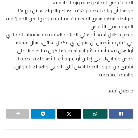
المستخدمين لمخاطر صحية وربما قانونية،
موضحا أن وزارة الصحة وهيئة الغذاء والدواء تبذلان جهودًا
متواصلة لتنظيم سوق المكملات ومراقبة جودتها،لكن المسؤولية
الفردية تبقى الأساس.
ونصح د.طلال أحمد أخصائي الجراحة العامة بمستشفيات الحمادي
في ختام حديثه:قبل أن تتناول أي مكمل غذائي، اسأل نفسك
أولاً:هل فعلاً أحتاجه؟ثم استشر طبيبك ليكون قرارك مبنيًا على
فحص وتحليل،لا على إعلان أو تجربة أحد الأصدقاء.فالصحة لا
تُشترى من رفوف الصيدليات،بل تُبنى بالوعي،والغذاء المتوازن،
والحياة المنتظمة.
__
د. طلال أحمد