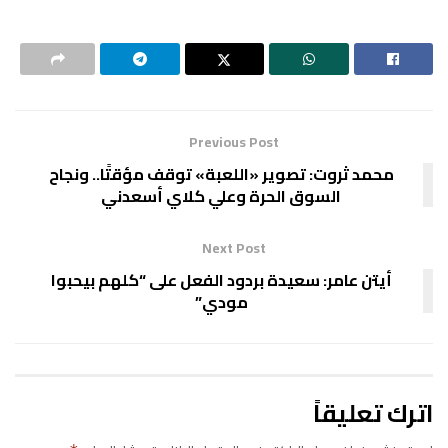
Previous Post
محمد ثروت: تصوير «اللعبة» توقف مؤقتًا.. ونجاح
السوق الحرة وعلي كلاي أسعدني
Next Post
أيتن عامر: سعيدة بردود الفعل على “كلهم بيحبوا
مودي”
اترك تعليقاً