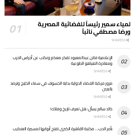
لمياء سمير رئيساً للفضائية المصرية
ورضا مصطفي نائباً
0 SHARES
الإعلامية فاتن عبدالمعبود تفكر معكم ونكتب عن أجراس الحرب
ومغادرة النتنياهو الطوعية
0 SHARES
مرور مركبة الفضاء الدولية بداية الخسوف في سماء الخليج وترصد
بالعين
0 SHARES
خالد سالم يسأل: هل تعرف تاريخ وفاتك!
0 SHARES
بأمر الحب… مكتبة القاهرة الكبرى تفتح أبوابها لمسيرة العندليب