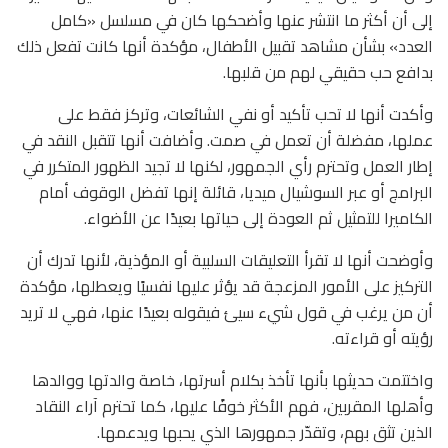
إلى أن أكثر ما انتشر عنها وأضحكها كان في مسلسل «كامل
العدد» بشأن مشاهد تقبيل الأطفال، مؤكدة أنها كانت تفعل ذلك
بدافع حب حقيقي لهم من قلبها.
وأكدت أنها لا تحب تأكيد أو نفي الشائعات، وتركز فقط على
عملها، مفضلة أن تعمل في صمت. وأضافت أنها تتقبل النقد في
إطار العمل وتحترم رأي الجمهور، لكنها لا تجيد الظهور المتكرر في
البرامج أو عبر السوشيال ميديا، قائلة إنها تفضل الوقوف أمام
الكاميرا للتمثيل ثم العودة إلى حياتها بعيدًا عن الأضواء.
وأوضحت أنها لا تقرأ التعليقات السلبية أو المؤذية، لأنها تدرك أن
التركيز على الأمور المزعجة قد يؤثر عليها نفسيًا ويعطلها، مؤكدة
أن من يرغب في قول شيء سيئ فيقوله بعيدًا عنها، فهي لا تريد
رؤيته أو قراءته.
واختتمت حديثها بأنها تأخذ بكلام أسرتها، خاصة والدتها ووالدها
وأهلها المقربين، فهم الأكثر خوفًا عليها، كما تحترم آراء النقاد
الذين تثق بهم، وتقدّر جمهورها الذي يحبها ويدعمها.