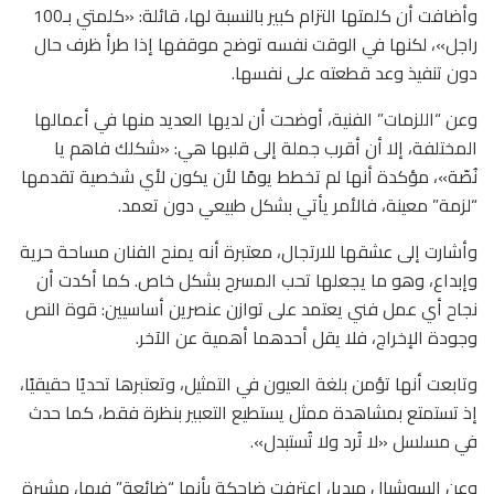
وأضافت أن كلمتها التزام كبير بالنسبة لها، قائلة: «كلمتي بـ100
راجل»، لكنها في الوقت نفسه توضح موقفها إذا طرأ ظرف حال
دون تنفيذ وعد قطعته على نفسها.
وعن “اللزمات” الفنية، أوضحت أن لديها العديد منها في أعمالها
المختلفة، إلا أن أقرب جملة إلى قلبها هي: «شكلك فاهم يا
نُصّة»، مؤكدة أنها لم تخطط يومًا لأن يكون لأي شخصية تقدمها
“لزمة” معينة، فالأمر يأتي بشكل طبيعي دون تعمد.
وأشارت إلى عشقها للارتجال، معتبرة أنه يمنح الفنان مساحة حرية
وإبداع، وهو ما يجعلها تحب المسرح بشكل خاص. كما أكدت أن
نجاح أي عمل فني يعتمد على توازن عنصرين أساسيين: قوة النص
وجودة الإخراج، فلا يقل أحدهما أهمية عن الآخر.
وتابعت أنها تؤمن بلغة العيون في التمثيل، وتعتبرها تحديًا حقيقيًا،
إذ تستمتع بمشاهدة ممثل يستطيع التعبير بنظرة فقط، كما حدث
في مسلسل «لا تُرد ولا تُستبدل».
وعن السوشيال ميديا، اعترفت ضاحكة بأنها “ضائعة” فيها، مشيرة