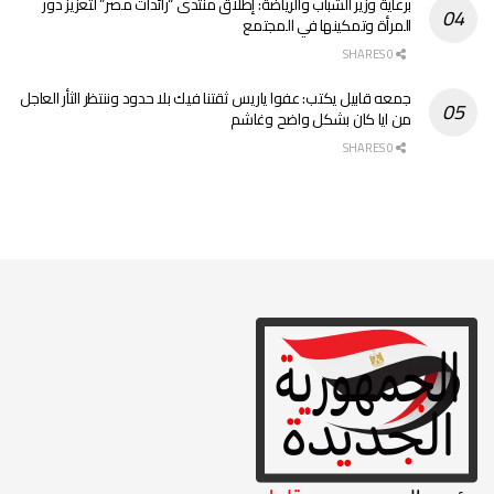
برعاية وزير الشباب والرياضة: إطلاق منتدى “رائدات مصر” لتعزيز دور
المرأة وتمكينها في المجتمع
0 SHARES
جمعه قابيل يكتب: عفوا ياريس ثقتنا فيك بلا حدود وننتظر الثأر العاجل
من ايا كان بشكل واضح وغاشم
0 SHARES