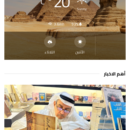
°
20
C
Sunny
3.6mh
93%
الأثنين
الثلاثاء
أهم الاخبار