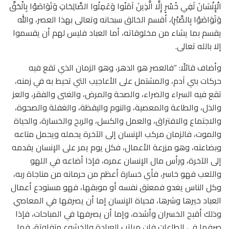
الْإِنْسَانَ لَفِي خُسْرٍ إِلَّا الَّذِينَ آمَنُوا وَعَمِلُوا الصَّالِحَاتِ وَتَوَاصَوْا بِالْحَقِّ
وَتَوَاصَوْا بِالصَّبْرِ)، أقسم الخالق سبحانه وتعالى بهذا العصر، والله
يقسم بما يشاء من مخلوقاته، أما العباد فليس لهم أن يقسموا
إلا بالله تعالى.
وأضاف قائلًا: “فالعصر هو الدهر، وهو الزمان الذي تقع فيه
حركات بني آدم، والمشتمل على الأعاجيب التي تحيط به في زمنه،
تقع فيه السراء والضراء، والصحة والمرض، والغنى والفقر، والعز
والذل، والطاعة والمعصية، والنوم واليقظة، والغفلة والصحوة،
والاجتماع والافتراق، والعمل والكسل، والربح والخسارة، والحياة
والموت، فالزمان مركب الإنسان إلى الآخرة يحمله ويحمل متاعه
وبضاعته، وهو مزرعة الأعمال، فكل يوم يمر على الإنسان يقدمه
إلى الآخرة، ورأس مال الإنسان عمره، فإذا أضاعه في اللهو
واللعب فهو خاسر، فأي خسارة أعظم من حرمانه من مناجاة ربه،
وكل الناس يغدو فمعتق نفسه أو موبقها، فهو مستودع أعمال
العباد خيرها وشرها، فحياة الإنسان إما أن يصرفها في المعاصي
وذلك أقبح الخسران وأشده، وإما أن يصرفها في المباحات، فإذا
صرفها في الطاعات فإن مراتب العبادة والخشوع متفاوتة، فما