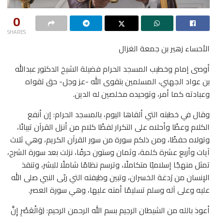
0
SHARES
الأحساء زهير بن جمعة الغزال
أوصى إمام وخطيب المسجد الحرام فضيلة الشيخ الدكتور عبدالله
بن عواد الجهني، المسلمين بتقوى الله -عز وجل- حق تقواه
وعبادته كما أمر، وتوحيده مخلصين له الدين.
وقال في خطبته التي ألقاها اليوم، بالمسجد الحرام: إن أنفع
الكلام وعظًا وأحلاه على التكرار لفظًا كلام من أنزل القرآن تبيانًا،
وتولاه حفظًا، ومن ذلكم سورة من سور القرآن الكريم، وهي ثلاث
آيات وأربع عشرة كلمة، وثمان وستون حرفًا، نزلت بعد سورة الشرح،
تمثل منهجًا إسلاميًا متكاملًا، وترسم نظامًا شاملًا للبشر، وتنقذ
الإنسان من رَدغة الخسران، وتبين وظيفته التي ربّى النبي صلى الله
عليه وعلى آله وسلم تسليمًا أمته عليها، وهي سورة العصر.
أعوذ بالله من الشيطان الرجيم بسم الله الرحمن الرحيم: (وَالْعَصْرِ إِنَّ