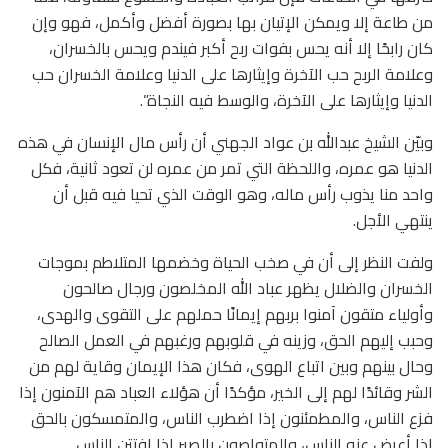
من طاعة إلا ويمكن الإتيان بها بصورة أفضل وأكمل، فهو وإن
كان رابحًا إلا أنه يحس بفوات ربح أكبر فيندم ويحس بالخسران،
وعلامة الربح حب الآخرة وإيثارها على الدنيا وعلامة الخسران حب
الدنيا وإيثارها على الآخرة، والوسط فيه النجاة”.
وبيّن الشيخ عبدالله بن عواد الجهني أن رأس مال الإنسان في هذه
الدنيا هو عمره، واللحظة التي تمر من عمره لن تعود ثانية، فكل
واحد منا يذوب رأس ماله، وهو الوقت الذي تحيا فيه قبل أن
ينتهي الأجل.
ولفت النظر إلى أن في صخب الحياة وخضمها المتلاطم بموجات
الخسران والضلال يظهر عباد الله المخلصون ورجال صالحون
وأولياء متقون آمنوا بربهم إيمانًا حملهم على التقوى والهدى،
وحبب إليهم الحق، وزينه في قلوبهم ورغبهم في العمل الصالح
وحال بينهم وبين اتباع الهوى، فكان هذا الإيمان وقاية لهم من
الشر وقائدًا لهم إلى الخير، مؤكدًا أن هؤلاء العباد هم الآمنون إذا
فزع الناس، والمطمئنون إذا اضطرب الناس، والمتمسكون بالحق
إذا أعرض عنه الناس، والمتواصون بالصبر إذا افتتن الناس.