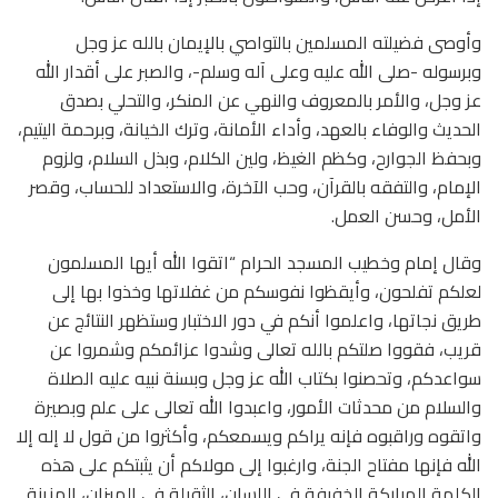
وأوصى فضيلته المسلمين بالتواصي بالإيمان بالله عز وجل
وبرسوله -صلى الله عليه وعلى آله وسلم-، والصبر على أقدار الله
عز وجل، والأمر بالمعروف والنهي عن المنكر، والتحلي بصدق
الحديث والوفاء بالعهد، وأداء الأمانة، وترك الخيانة، وبرحمة اليتيم،
وبحفظ الجوارح، وكظم الغيظ، ولين الكلام، وبذل السلام، ولزوم
الإمام، والتفقه بالقرآن، وحب الآخرة، والاستعداد للحساب، وقصر
الأمل، وحسن العمل.
وقال إمام وخطيب المسجد الحرام “اتقوا الله أيها المسلمون
لعلكم تفلحون، وأيقظوا نفوسكم من غفلاتها وخذوا بها إلى
طريق نجاتها، واعلموا أنكم في دور الاختبار وستظهر النتائج عن
قريب، فقووا صلتكم بالله تعالى وشدوا عزائمكم وشمروا عن
سواعدكم، وتحصنوا بكتاب الله عز وجل وبسنة نبيه عليه الصلاة
والسلام من محدثات الأمور، واعبدوا الله تعالى على علم وبصيرة
واتقوه وراقبوه فإنه يراكم ويسمعكم، وأكثروا من قول لا إله إلا
الله فإنها مفتاح الجنة، وارغبوا إلى مولاكم أن يثبتكم على هذه
الكلمة المباركة الخفيفة في اللسان، الثقيلة في الميزان، المزينة