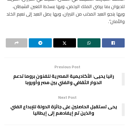
للديوان بما يرضي الملك الرحمن، وبها يسخط اللعين الشيطان،
وبها ينجو العبد المذنب من النيران، وبها يصل العبد إلى نعيم الخلد
والأمان”.
Previous Post
رانيا يحيى: الأكاديمية المصرية للفنون بروما تدعم
الحوار الثقافي والفني بين مصر وأوروبا
Next Post
يحى تستقبل الحاصلين على جائزة الدولة للإبداع الفني
والذين تم إيفادهم إلى إيطاليا