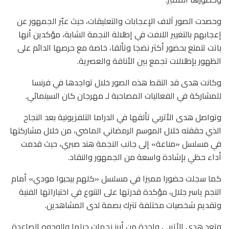
وحصدت الصور آلاف الإعجابات والتعليقات، حيث عبّر الجمهور عن
إعجابهم بالتغيير اللافت في إطلالة النجمة الشابة، مؤكدين أنها
باتت تتمتع بحضور أكثر نضجا وتألقا، خاصة مع حرصها الدائم على
الظهور بإطلالات تجمع بين الأناقة والعصرية.
وكانت هدى قد التقط هذه الصور خلال تواجدها في فرنسا
للمشاركة في الفعاليات المصاحبة لـ مهرجان كان السينمائي.
وتواصل هدى الأتربي تألقها في الدراما التلفزيونية بعد النجاح
الذي حققته خلال الموسم الرمضاني الماضي، من خلال مشاركتها
في مسلسل «مناعة» إلى جانب النجمة هند صبري، حيث قدمت
أداء حظي بإشادة واسعة من الجمهور والنقاد.
كما سجلت حضورا مميزا في مسلسل «كلهم بيحبوا مودي» أمام
النجم ياسر جلال، مؤكدة قدرتها على التنوع في اختياراتها الفنية
وتقديم شخصيات مختلفة تترك بصمة لدى المشاهدين.
وتعد هدى الأتربي واحدة من أبرز نجمات جيلها والوجوه الصاعدة