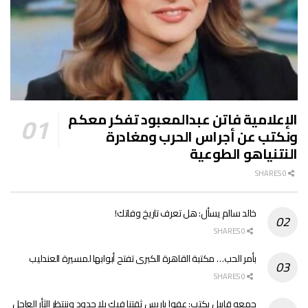
الإعلامية فاتن عبدالمعبود تفكر معكم
ونكتب عن أجراس الحرب ومغادرة
النتنياهو الطوعية
0 SHARES
خالد سالم يسأل: هل تعرف تاريخ وفاتك!
0 SHARES
بأمر الحب… مكتبة القاهرة الكبرى تفتح أبوابها لمسيرة العندليب
0 SHARES
جمعه قابيل يكتب: عفوا ياريس ثقتنا فيك بلا حدود وننتظر الثأر العاجل