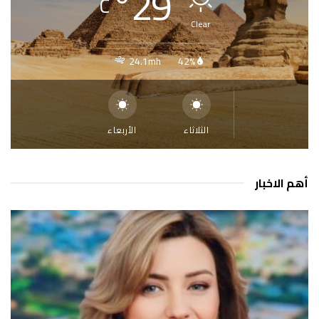
°
29
C
Clear
24.1mh
42%
الثلاثاء
الأربعاء
أهم الاخبار