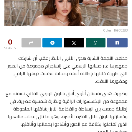
Oplus_16908288
0
SHARES
خطفت النجمة الشابة هدى الأتربي الأنظار عقب أن شاركت
جمهورها عبر حسابها الرسمي على إنستجرام مجموعة من الصور
التي ظهرت خلالها بإطلالة أنيقة وجذابة عكست ذوقها الراقي
وحضورها اللافت.
وظهرت هدى بفستان أنثوي أنيق باللون الوردي الفاتح، نسقته مع
مجموعة من الإكسسوارات الراقية ونظارة شمسية عصرية، في
إطلالة جمعت بين البساطة والفخامة، لتبرز رشاقتها الملحوظة
وخسارتها للوزن خلال الفترة الأخيرة، وهو ما نال إعجاب متابعيها
الذين تفاعلوا بكثافة مع الصور وأشادوا بجمالها وأناقتها
وحضورها المميز.