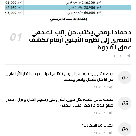
د حماد الرمحي يكتب: من راتب الصحفي
المصري إلى نظيره الأجنبي أرقام تكشف
عمق الفجوة
0 SHARES
جمعه قابيل يكتب: عفوا ياريس ثقتنا فيك بلا حدود وننتظر الثأر العاجل
من ايا كان بشكل واضح وغاشم
0 SHARES
جمعه قابيل يكتب: لكل قوى الشر وعلى راسهم الكيان وايران .. مصر
صباح اليوم غير مصر مساء الأمس
0 SHARES
الحي.. ولا الكهرباء؟
0 SHARES