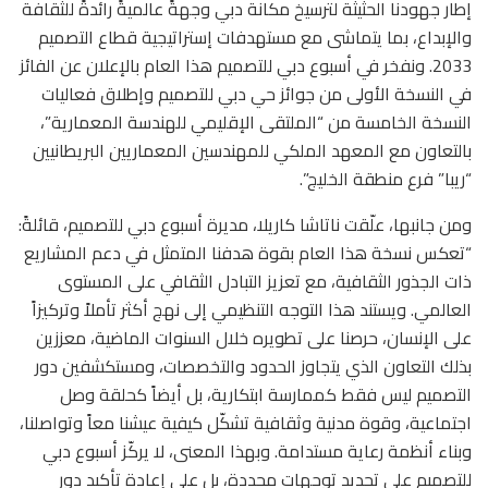
إطار جهودنا الحثيثة لترسيخ مكانة دبي وجهةً عالميةً رائدةً للثقافة
والإبداع، بما يتماشى مع مستهدفات إستراتيجية قطاع التصميم
2033. ونفخر في أسبوع دبي للتصميم هذا العام بالإعلان عن الفائز
في النسخة الأولى من جوائز حي دبي للتصميم وإطلاق فعاليات
النسخة الخامسة من “الملتقى الإقليمي للهندسة المعمارية”،
بالتعاون مع المعهد الملكي للمهندسين المعماريين البريطانيين
“ريبا” فرع منطقة الخليج”.
ومن جانبها، علّقت ناتاشا كاريلا، مديرة أسبوع دبي للتصميم، قائلةً:
“تعكس نسخة هذا العام بقوة هدفنا المتمثل في دعم المشاريع
ذات الجذور الثقافية، مع تعزيز التبادل الثقافي على المستوى
العالمي. ويستند هذا التوجه التنظيمي إلى نهج أكثر تأملاً وتركيزاً
على الإنسان، حرصنا على تطويره خلال السنوات الماضية، معززين
بذلك التعاون الذي يتجاوز الحدود والتخصصات، ومستكشفين دور
التصميم ليس فقط كممارسة ابتكارية، بل أيضاً كحلقة وصل
اجتماعية، وقوة مدنية وثقافية تشكّل كيفية عيشنا معاً وتواصلنا،
وبناء أنظمة رعاية مستدامة. وبهذا المعنى، لا يركّز أسبوع دبي
للتصميم على تحديد توجهات محددة، بل على إعادة تأكيد دور