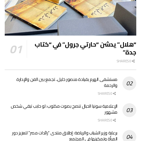
“هلال” يدشن “حارتي جرول” في “كتاب
جدة”
0 SHARES
مستشفى الهرم بقيادة منصور خليل.. تجمع بين الفن والإدارة
والرحمة
0 SHARES
الإعلامية سونيا الحبال تنصح بصوت مكتوب: لو حابب تبقي شخص
مشهور
0 SHARES
برعاية وزير الشباب والرياضة: إطلاق منتدى “رائدات مصر” لتعزيز دور
المرأة وتمكينها في المجتمع