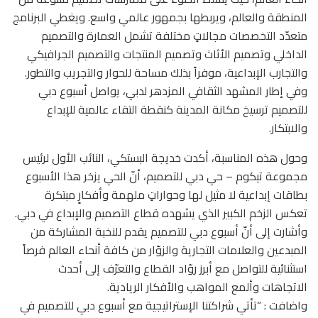
المنطقة والعالم، ويربطها بجمهور عالمي واسع. ويغطي البرنامج
متعدّد التخصصات مجالاتٍ مختلفة تشمل العمارة والتصميم
الداخلي وتصميم الأثاث وتصميم المنتجات والتصميم الجرافيكي
والتجارب الإبداعية، موفراً بذلك مساحة للحوار والتجريب والتطور.
وفي إطار المشهد الثقافي المزدهر لدبي، يواصل أسبوع دبي
للتصميم ترسيخ مكانة المدينة كنقطة التقاء عالمية للإبداع
والابتكار.
وحول هذه المناسبة، أكدت خديجة البستكي، النائب الأول لرئيس
مجموعة تيكوم – حي دبي للتصميم، أنّ الحي يزخر هذا الأسبوع
بطاقات إبداعية لا مثيل لها وحواراتٍ ملهمة وأفكارٍ مبتكرة
تعكس الزخم الكبير الذي يشهده قطاع التصميم والإبداع في دبي.
وأشارت إلى أنّ أسبوع دبي للتصميم يقدم للنخبة المشاركة من
المبدعين والعلامات التجارية والزوّار من كافة أنحاء العالم فرصاً
استثنائية للتواصل مع أبرز روّاد القطاع والتعرّف إلى أحدث
الاتجاهات وألمع المواهب والأفكار الريادية.
واضافت : “تأتي شراكتنا الإستراتيجية مع أسبوع دبي للتصميم في