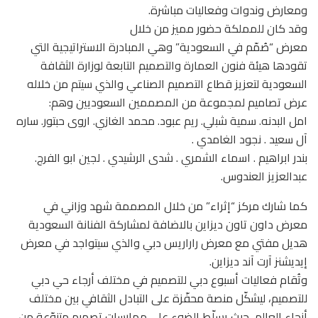
ومعارض وندوات وفعاليات مباشرة.
وقد كان للمملكة حضور مميز من خلال
معرض “صُمّم في السعودية” وهي المبادرة الاستراتيجية التي
تقودها هيئة فنون العمارة والتصميم التابعة لوزارة الثقافة
السعودية لتعزيز قطاع التصميم الصناعي والذي سيتم من خلاله
عرض تصاميم لمجموعة من المصممين السعوديين وهم:
امل البدنه. سمية شبلي. ريم عبود. محمد الغازي. اروى حبتور. ساره
آل سعيد . نجود الغامدي .
بندر ابراهيم . اسماء الشمري . شدى الرشيدي . لجين ابو الفرج.
عبدالعزيز العندوس.
كما شارك مركز “إثراء” من خلال المصممة شهد وزاني في
معرض داون تاون ديزاين بالاضافة لمشاركة الفنانة السعودية
هديل مفتي مع معرض راراريس دبي والذي سيتواجد في معرض
إيديشنز آرت آند ديزاين.
وتُقام فعاليات أسبوع دبي للتصميم في مختلف أرجاء حي دبي
للتصميم، ليشكّل منصة محفّزة على التبادل الثقافي بين مختلف
أنحاء العالم، حيث يسلّط الضوء على ممارسات تصميم متنوّعة من