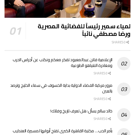
لمياء سمير رئيساً للفضائية المصرية
ورضا مصطفي نائباً
0 SHARES
الإعلامية فاتن عبدالمعبود تفكر معكم ونكتب عن أجراس الحرب
ومغادرة النتنياهو الطوعية
0 SHARES
مرور مركبة الفضاء الدولية بداية الخسوف في سماء الخليج وترصد
بالعين
0 SHARES
خالد سالم يسأل: هل تعرف تاريخ وفاتك!
0 SHARES
بأمر الحب… مكتبة القاهرة الكبرى تفتح أبوابها لمسيرة العندليب