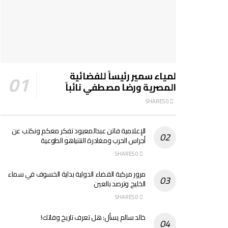
لمياء سمير رئيساً للفضائية
المصرية ورضا مصطفي نائباً
0 SHARES
الإعلامية فاتن عبدالمعبود تفكر معكم ونكتب عن
أجراس الحرب ومغادرة النتنياهو الطوعية
0 SHARES
مرور مركبة الفضاء الدولية بداية الخسوف في سماء
الخليج وترصد بالعين
0 SHARES
خالد سالم يسأل: هل تعرف تاريخ وفاتك!