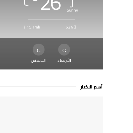
°
26
C
Sunny
15.1mh
62%
الأربعاء
الخميس
أهم الاخبار