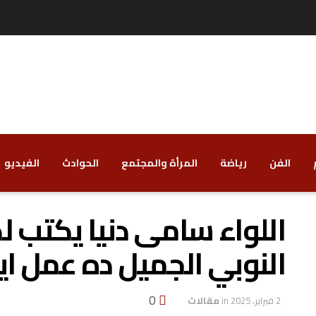
الفن
رياضة
‏المرأة والمجتمع
‏الحوادث
‏الفيديو
اللواء سامى دنيا يكتب ل
النوبي الجميل ده عمل اي
0
2 فبراير، 2025
in
مقالات