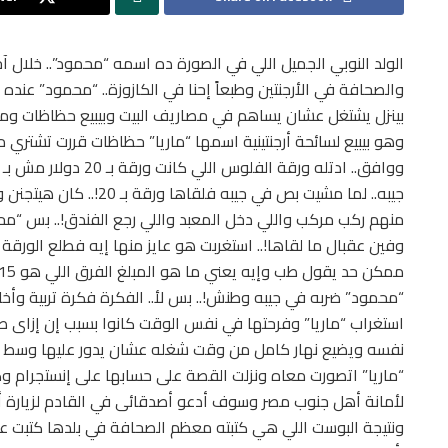
بينزل يشتغل عشان يساهم في مصاريف البيت وبيبيع حظاظات ومشغ
جيبه.. لما مشيت بص في جيب
منهم ركب مركب واللي دخل المعبد واللي رجع الفندق!.. بس “م
وفين عقبال ما لقاها!.. استغربت هو عايز منها إيه فطلع الورقة أم 20 دولار وأدهاله
“محمود” ضربه في جيبه وطنش!.. بس لأ.. الفكرة فكرة تربية وأخ
استغراب “ماريا” وفرحتها في نفس الوقت كانوا بسبب إن إزاى ط
نفسه ويضيع نهار كامل من وقت شغله عشان يدور عليها وسط أفو
“ماريا” اتصورت معاه ونزلت القصة على حسابها على إنستجرام وك
لأمانة أهل جنوب مصر وسوف أدعو أصدقائى في القادم لزيارة أ
ونتيجة البوست اللي هي كتبته معظم الصحافة في بلدها كتبت عن