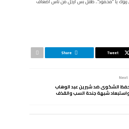
ي ربوك يا “محمود”.. طفل بس أرجل من ناس أضعاف
Share
Tweet
Next
فظ الشكوى ضد شيرين عبد الوهاب
استبعاد شبهة جنحة السب والقذف