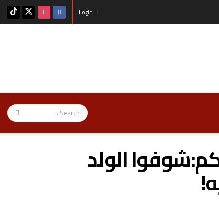
Login
كم:شوفوا الولد
ه!