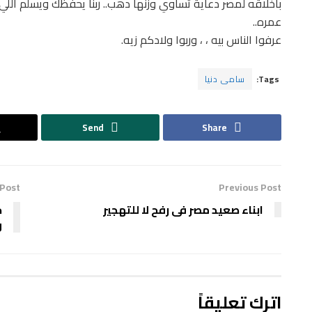
بأخلاقه لمصر دعاية تساوي وزنها دهب.. ربنا يحفظك ويسلم الل
عمره..
عرفوا الناس بيه ، ، وربوا ولادكم زيه.
Tags:
سامى دنيا
Send
Share
 Post
Previous Post
ابناء صعيد مصر فى رفح لا للتهجير
ح
و
اترك تعليقاً