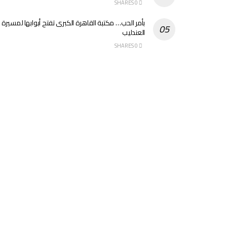
0 SHARES
بأمر الحب… مكتبة القاهرة الكبرى تفتح أبوابها لمسيرة
العندليب
0 SHARES