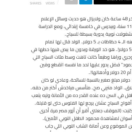
SHARES
VIEWS
الولد النوبي الجميل اللي في الصورة ده اسمه “محمود”.. خلال آخر 48 ساعة كان ولايزال هو حديث وسائل الإعلام
والصحافة في الأرجنتين وطبعاً إحنا في الكازوزة.. “محمود” عنده 11 سنة، وبيدرس في خامسة إبتدائي، ومع الدراسة
ولات نوبية يدوية بسيطة للسياح..
وهو بيبيع لسائحة أرجنتينية اسمها “ماريا” حظاظات قررت تشتري منه الـ 4 حظاظات بـ 5 دولار.. الولد قال لها تمام
ووافق.. ادتله ورقة الفلوس اللي كانت ورقة بـ 20 دولار مش بـ 5 دولار!.. هو خد الورقة وبدون ما يبص فيها حطها في
ه فلقاها ورقة بـ 20!.. كان هيتجنن وجري وراها وطبعاً كانت تاهت وسط مئات السياح اللي
حمود” فضل يدور عليها لحد ما نفسه اتقطع وفين
ا!..
ممكن حد يقول طب وإيه يعني ما هو المبلغ الفرق اللي هو 15 دولار مبلغ صغير بالنسبة للسائحة، وعادي لو كان
لاق.. الواد متربي صح.. متأسس مياخدش أكتر من حقه..
فل في السن ده عنده القدر ده من الأمانة وليه يتعب
اج السياح عشان يرجع لها الفلوس حتى لو قليلة..
تبت: (الموقف جعلني أقرر أن أزور مصر مرة أخرى
سوان لمشاهدة محمود الطفل النوبي الأمين)..
 الموضوع وعن أمانة الشاب النوبي اللي جاب