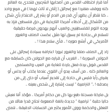
أما قرار اختطاف القدس من أصحابها الشرعيين فتحدى به العالم
كله ووقف منفردا مع إسرائيل ( إثنان لا ثالث لهما ) في مربع واحد
.. كنا ننتظر أن يظهر أي قدر من الندم أو يشر إلى الاعتذار بأي شكل
من الأشكال إلى أخطاء أمريكا التاريخية في حق فلسطين فإذ به
يوجه اللوم للفلسطينيين والعرب أنهم يهدرون فرصة حقيقية
للسلام في بجاحة لم يسبق لها مثيل عكست الصلف والغرور
الأمريكي في أبشع صوره ! .. فأي سلام هذا ! ..
زاد إلى الصلف صلفا والغرور غرورا اعترافه بسيادة إسرائيل على
الجولان السورية ! .. الغريب أن قراره مع الجولان كان كسابقه مع
القدس قوبل بردة فعل باردة للغاية من العرب والمسلمين
والعالم كله .. من أسف يبدو أن القوي عندما يكذب أو يدلس أو
يفرض رأيا فليس في حاجة إلى تقديم أسباب أو حتى إلى من
يصدقه ! ..” الترامبية ” ليست إشارة إلى شخص بعينه ..
بل ماركة مسجلة طبع بها كل من حكام أمريكا .. مؤكد أننا نعيش
حاليا حقبة ” ترامبية ” جديدة بالغة الصعوبة تحتاج قدرا هائلا من
التعقل والحكمة ووزن الأمور بكثير من الحسابات الدقيقة .. نتمنى