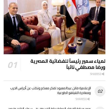
لمياء سمير رئيساً للفضائية المصرية
ورضا مصطفي نائباً
0 SHARES
الإعلامية فاتن عبدالمعبود تفكر معكم ونكتب عن أجراس الحرب
ومغادرة النتنياهو الطوعية
0 SHARES
مرور مركبة الفضاء الدولية بداية الخسوف في سماء الخليج وترصد