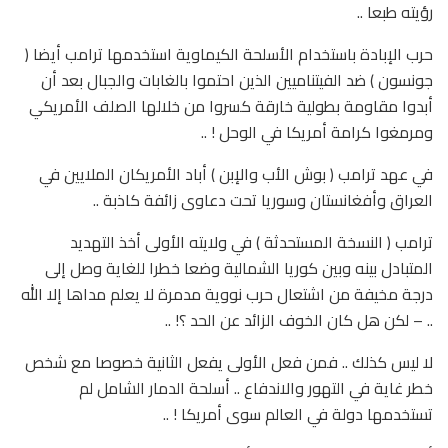
رؤيته طبعا ..
حرب الإبادة باستخدام الأسلحة الكيماوية استخدمها ترامب أيضا (
جونسون ) ضد الفيتناميين الذين احتموا بالغابات والجبال بعد أن
أبدوا مقاومة بطولية خارقة كسروا من خلالها الصلف الأمريكي
ومرمغوا كرامة أمريكا في الوحل ! ..
في عهد ترامب ( بوش الأب والإبن ) أباد الأمريكان الملايين في
العراق وأفغانستان وسوريا تحت دعاوى زائفة كاذبة ..
ترامب ( النسخة المستحدثة ) في ولايته الأولى أخذ التهديد
المتبادل بينه وبين كوريا الشمالية وضعا خطرا للغاية وصل إلى
درجة مخيفة من اشتعال حرب نووية مدمرة لا يعلم مداها إلا الله
.. – لكن هل كان الخوف الزائد عن الحد ؟! ..
لا ليس كذلك .. فمن فعل الأولى يفعل الثانية خصوصا مع شخص
خطر غاية في التهور والاندفاع .. أسلحة الدمار الشامل لم
تستخدمها دولة في العالم سوى أمريكا ! ..