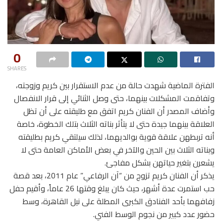
0
SHARES
الفترة الماضية شهدت حالة من عدم الاستقرار بين كريم وزوجته،
وتفاقمت المشكلات بينهما، حتى وصل الثنائي إلى قرار الانفصال
وأضاف المصدر أن الفنان كريم اتفق مع طليقته على أن تظل
العلاقة بينهما جيدة حتى لا يتأثر بناته الثلاث بتلك الخطوة، خاصة
أنه تربطهن علاقة قوية بوالديهما، لذلك سيلتقي كريم بطليقته
وبناته الثلاث بين الحين والآخر في بعض الأماكن العامة حتى لا
يشعرن بتغير حياتهن بشكل مفاجئ.
يذكر أن الفنان كريم تزوج من “آن الرفاعي” عام 2011، بعد قصة
حب استمرت عدة أشهر، حيث كان يبلغ وقتها 26 عاماً، وأقيم حفل
زفافهما بأحد الفنادق الكبرى المطلة على نيل القاهرة، وسط
حضور عدد كبير من نجوم الوسط الفني.