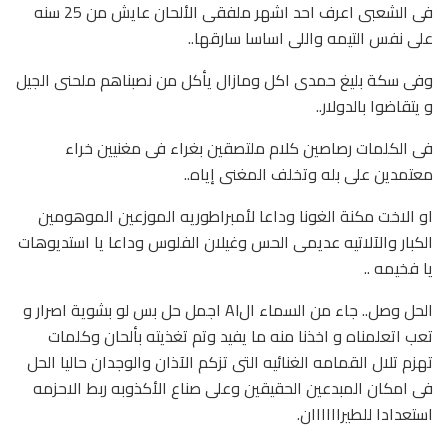
فى الشعبى اعرف احد اشهر ملفقى الألحان عايش من 25 سنه
على نفس التيمه واللى اساسا سارقها..
وفى سكة بليغ حمدى اكل ومازال يأكل من نصبناهم ملحنى الجيل
و يتقاضوا بالدولار..
فى الكلمات رصاصين كلام ملتصقين بغراء فى مغنيين خراء
معتمدين على بله وتخلف المغنى إياه..
او الاخت مكنة الغونا وداعا لأمبراطوريه الموزعين الموهومين
الكبار والآلاتيه عديمى الحس وغيلان الفلوس وداعا يا استديوهات
يا فخيمه ..
الحل وصل.. جاء من السماء الAI اجمل حل بس لو بشوية اصرار و
تعب اتعلمناه و اخذنا منه ما يفيد وتم تغذيته بألحان وكلمات
تهزم تلال القمامه الغنائيه التى تزكم الآذان والوجدان حاليا الحل
فى امكان المبدعين الحقيقين وعلى صناع الأكذوبه ربط الاحزمه
استعدادا للطيراااااان.