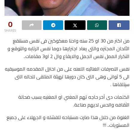
0
SHARES
من اكتر من 30 او 25 سنه واحنا معكوكين فى نفس مستنقع
الألحان المجتره والتى يعاد اجترارها دوما نفس الرتابه والتوقع و
التكرار الممل نفس الجمل والايقاع وال 2 او3 مقامات..
نفس التصرفات الغنائيه اللعنه على من اختزل المقدمه الموسيقيه
الى 5 ثوانى وهى التى كان دورها تهيئة المتلقى للحاله التى
سيتلقاها .
الكلمات دى آخر حاجه تهم المغني او المغنيه بسبب ضحالة
الثقافه والحس لديهم صناعة.
الغنوة من خلال هذا صارت مستباحه للفشله و الجهلاء على جميع
المستويات.. !!!