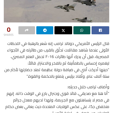
0
SHARES
قال الرئيس الأمريكي دونالد ترامب إنه شعر بالرهبة في اللحظات
الأولى عندما شاهد مقاتلات تحلّق بالقرب من طائرته في الأجواء
المصرية، قبل أن يدرك أنها طائرات F-16 تحمل العلم المصري،
ليغمره إحساس بالطمأنينة ثم بالفخر والاعتزاز، قائلاً:
“حينها أدركت أنني في ضيافة دولة عظيمة تمتد حضارتها لأكثر من
ستة آلاف عام، وتُقاد برئيس يتمتع بالحكمة والقوة.”
وأضاف ترامب خلال حديثه:
“أنا هنا مع صديقي، قائد قوي وجنرال بارع في الوقت ذاته. إنهم
في مصر لا يتساهلون مع الجريمة، ولهذا لديهم معدل جرائم
منخفض جدًا، على عكس الولايات المتحدة حيث يعاني بعض حكام
الولايات من ضعف في إدارة الأمن.”