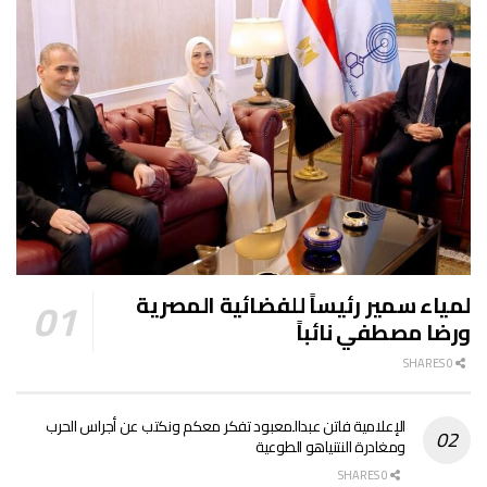
لمياء سمير رئيساً للفضائية المصرية
ورضا مصطفي نائباً
0 SHARES
الإعلامية فاتن عبدالمعبود تفكر معكم ونكتب عن أجراس الحرب
ومغادرة النتنياهو الطوعية
0 SHARES