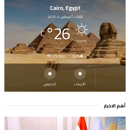
Cairo, Egypt
الثلاثاء, أغسطس 4, 2026
°
26
C
Sunny
15.1mh
62%
الأربعاء
الخميس
أهم الاخبار