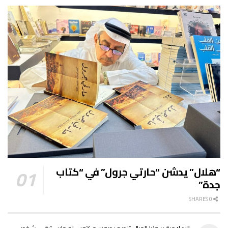
“هلال” يدشن “حارتي جرول” في “كتاب
جدة”
0 SHARES