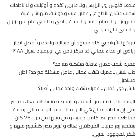
عندها فلوس زي الرز بس ولا عايزين تقدم و أوتيلات و لا ناطحات
سحاب عشان النطح في عمان عيب و دوشة، ملهاش اغنية
مشهورة و لا فيلم جامد و لا حدث رياضي و لا حتي قام فيها زلزال
و لا حتى نزاع حدودي.
تاريخها الأوليمبي كله مفيهوش ميدالية واحدة و أفضل انجاز
رياضي ان عداء عماني خد مركز تامن في اوليمبياد سيول ١٩٨٨
عمرك شفت عمان عاملة مشكلة مع حد؟
طب بلاش .. عمرك شفت عماني عامل مشكلة مع حد؟ اظن
مستحيل..
بلاش دي كمان .. عمرك شفت واحد عماني أصلا؟
الواحد بياخد نصيب من أسمه، و السلطنة متسلطنة فعلا، ده غير
بقى إن سلطنة عمان هي الدولة الخليجية الوحيدة اللي رفضت
مقاطعة مصر بعد كامب ديفيد، و من قبلها من حرب ٧٣ كان
بيقتطع ربع مرتبات الموظفين هناك و تروح مصر كتشجيع منهم و
شكر للمجهود الحربي.