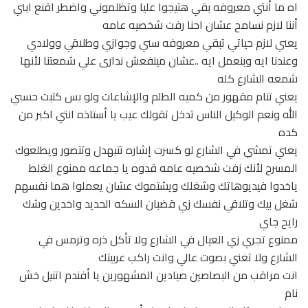
اه ما أنتي معروفه بقي هتيجوا عليا وتظلموني واضطر اقنع ابني
أننا لازم نسامح عشان احنا رفت شخصيه عامه
يعني لازم حياتي تبقي معروفه سني وجوازي وطلاقي وولادي
وعندنا ايه وبنعمل ايه ..عشان مينفعش ندارى علي شمعتنا لأنها
شمعه الشارع كله
يعني تنام مقهور من كميه الطلم والإشاعات ولو بس كتبت حسبي
الله ونعم الوكيل الناس تدخل تقولك عيب يا أستاذه انتي اكبر من
كده
يعني تمشي في الشارع لو كسرت إشاره تتبهدل وتتصور ويطلعوك
المسرح لأنك زفت شخصيه عامه قدوه يا جماعه ممنوع الغلط
ياخدوا فيديوهاتك وشغلك ويشتموك عشان يعملوا هما نفسهم
شغل بيك وتلاقي نفسك زي قضبان السكه الحديد واخدين وشك
رايح جاي
ممنوع تجري زي العيال في الشارع ولا تأكل ذره وترمس في
الشارع ولا تغني بصوت عالي وانت راكب عربيتك
انت مراقب من البصاصين صيادين المشهورين يا أفندم اتنيل خش
نام