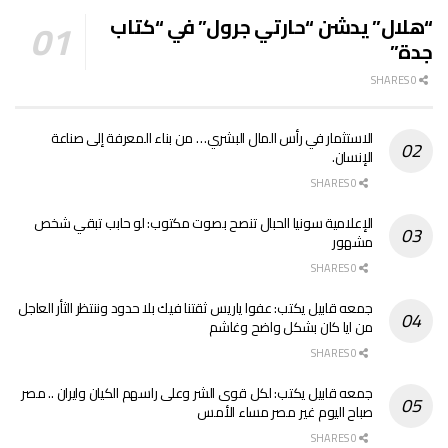
“هلال” يدشن “حارتي جرول” في “كتاب
جدة”
0 SHARES
الاستثمار في رأس المال البشري… من بناء المعرفة إلى صناعة
الإنسان.
0 SHARES
الإعلامية سونيا الحبال تنصح بصوت مكتوب: لو حابب تبقي شخص
مشهور
0 SHARES
جمعه قابيل يكتب: عفوا ياريس ثقتنا فيك بلا حدود وننتظر الثأر العاجل
من ايا كان بشكل واضح وغاشم
0 SHARES
جمعه قابيل يكتب: لكل قوى الشر وعلى راسهم الكيان وايران .. مصر
صباح اليوم غير مصر مساء الأمس
0 SHARES