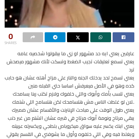
0
SHARES
عارفين يعني ايه حد مشهور او زي ما بيقولوا شخصيه عامه
يعني تسمع تعليقات تجيب الضغط وتسكت لأنك مشهور ميصحش
ترد
يعني تسمح لحد يدخلك الجنه والنار علي مزاج أهله عشان هو حابب
كده وهو في الأصل ميعرفش اساسا حتي القبله منين
يعني تتسب بأمك وأبوك واللي خلفوك ولازم تكتب ربنا يسامحك
..لان لو غلطت الناس مش هتسامحك لكن هتسامح اللي شتمك
يعني طول الوقت علي مباحث الإنترنت والأقسام عشان ضميرك
يبقي مرتاح ونومة أبوك مرتاح في قبره عشان اتشتم من غير ذنب
يعني ابنك يكسر عليه سواق ميكروباص بلطجي ويكسرله عربيته
ويغلط فيه وفي اللي خلفوه وأول ما يشوفني في القسم يقولي