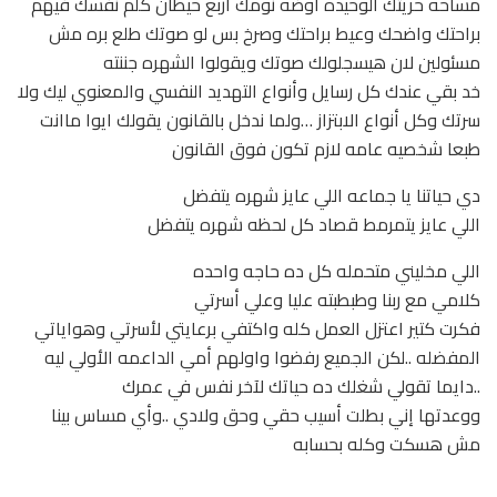
مساحه حريتك الوحيده اوضه نومك أربع حيطان كلم نفسك فيهم
براحتك واضحك وعيط براحتك وصرخ بس لو صوتك طلع بره مش
مسئولين لان هيسجلولك صوتك ويقولوا الشهره جننته
خد بقي عندك كل رسايل وأنواع التهديد النفسي والمعنوي ليك ولا
سرتك وكل أنواع الابتزاز …ولما ندخل بالقانون يقولك ايوا ماانت
طبعا شخصيه عامه لازم تكون فوق القانون
دي حياتنا يا جماعه اللي عايز شهره يتفضل
اللي عايز يتمرمط قصاد كل لحظه شهره يتفضل
اللي مخليني متحمله كل ده حاجه واحده
كلامي مع ربنا وطبطبته عليا وعلي أسرتي
فكرت كتير اعتزل العمل كله واكتفي برعايتي لأسرتي وهواياتي
المفضله ..لكن الجميع رفضوا واولهم أمي الداعمه الأولي ليه
..دايما تقولي شغلك ده حياتك لآخر نفس في عمرك
ووعدتها إني بطلت أسيب حقي وحق ولادي ..وأي مساس بينا
مش هسكت وكله بحسابه