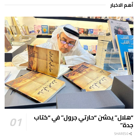
أهم الاخبار
“هلال” يدشن “حارتي جرول” في “كتاب
جدة”
0 SHARES