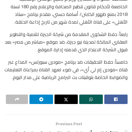
الخاضعة لأحكام قانون تنظيم الصحافة والإعلام رقم 180 لسنة
2018 بمنع ظهور الكابتن/ أسامة حسني، مقدم برنامج «ستاد
الأهلي» على قناة الأهلي لمدة شهر من تاريخ إذاعة الحلقة.
رابعاً: حفظ الشكوى المقدمة من شركة الجيزة للتنمية والتطوير
العقاري المالكة لمدينة نيو جيزة، ضد موقع «مباشر من مصر» بعد
قبول الشركة الاعتذار الذي قدمته إدارة الموقع.
خامساً: حفظ التحقيقات ضد برنامج «مودرن سبورتس» المذاع عبر
قناة «مودرن إم تي أي»، في ضوء تعهد القناة بمراعاة التعليمات
والضوابط الخاصة بتوقيتات بث البرامج الرياضية على مدار اليوم.
Previous Post