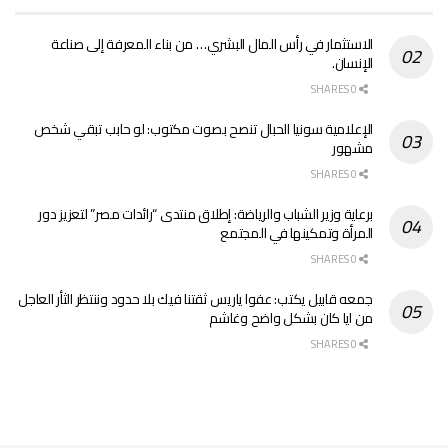
الاستثمار في رأس المال البشري… من بناء المعرفة إلى صناعة
الإنسان.
0 SHARES
الإعلامية سونيا الحبال تنصح بصوت مكتوب: لو حابب تبقي شخص
مشهور
0 SHARES
برعاية وزير الشباب والرياضة: إطلاق منتدى “رائدات مصر” لتعزيز دور
المرأة وتمكينها في المجتمع
0 SHARES
جمعه قابيل يكتب: عفوا ياريس ثقتنا فيك بلا حدود وننتظر الثأر العاجل
من ايا كان بشكل واضح وغاشم
0 SHARES