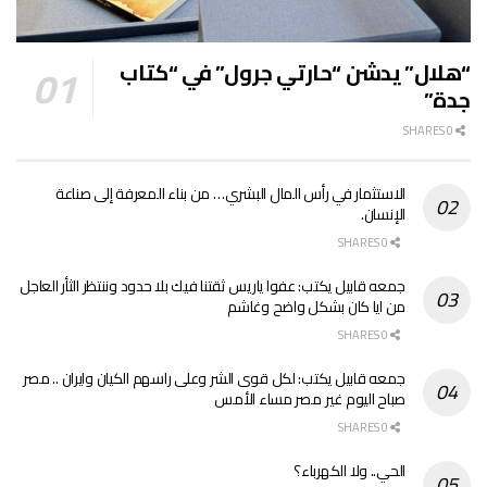
“هلال” يدشن “حارتي جرول” في “كتاب
جدة”
0 SHARES
الاستثمار في رأس المال البشري… من بناء المعرفة إلى صناعة
الإنسان.
0 SHARES
جمعه قابيل يكتب: عفوا ياريس ثقتنا فيك بلا حدود وننتظر الثأر العاجل
من ايا كان بشكل واضح وغاشم
0 SHARES
جمعه قابيل يكتب: لكل قوى الشر وعلى راسهم الكيان وايران .. مصر
صباح اليوم غير مصر مساء الأمس
0 SHARES
الحي.. ولا الكهرباء؟