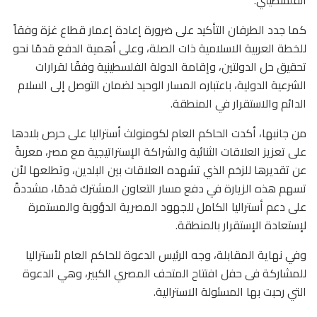
كما جدد الطرفان التأكيد على ضرورة إعادة إعمار قطاع غزة وفقاً
للخطة العربية الاسلامية ذات الصلة، وعلى أهمية الدفع قدمًا نحو
تحقيق حل الدولتين، وإقامة الدولة الفلسطينية وفقًا لقرارات
الشرعية الدولية، باعتباره المسار الوحيد لضمان التوصل إلى السلام
الدائم والاستقرار في المنطقة.
من جانبها، أكدت الحاكم العام لكومنولث أستراليا على حرص بلادها
على تعزيز العلاقات الثنائية والشراكة الإستراتيجية مع مصر، معربةً
عن تقديرها للزخم الذي تشهده العلاقات بين البلدين، وتطلعها لأن
تسهم هذه الزيارة في دفع مسار التعاون المشترك قدمًا، مشددةً
على دعم أستراليا الكامل للجهود المصرية الدؤوبة والمستمرة
لإستعادة الإستقرار بالمنطقة.
وفي نهاية المقابلة، وجه الرئيس الدعوة للحاكم العام لأستراليا
للمشاركة فى حفل افتتاح المتحف المصري الكبير، وهي الدعوة
التي رحبت بها المسئولة الاسترالية.