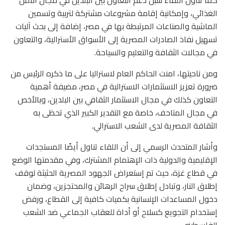
الغذائي، وإمكانية إقامة مشروعات مشتركة لتربية وتسمين
الماشية والصناعات المرتبطة بها في مصر، إضافة إلى بحث آليات
تسهيل نفاذ الصادرات المصرية إلى الأسواق الأسترالية، والتعاون
في مجالات الثقافة والتعليم والسياحة.
ومن ناحيتها، امنت الحاكم العام لاستراليا على ما ذكره الرئيس من
ضرورة تعزيز الاستثمارات الاسترالية في مصر، مضيفة أهمية
التعاون كذلك في مجال الاستثمار الثقافي بين البلدين، وبالأخص
في مجال المتاحف، خاصة مع التقدير الكبير الذي تحظى به
الثقافة المصرية لدى الشعب الاسترالي.
وأشار المتحدث الرسمي إلى أن اللقاء تناول أيضًا المستجدات
الإقليمية والدولية ذات الإهتمام المشترك، وفي مقدمتها الوضع
في قطاع غزة، حيث تم إستعراض الجهود المصرية الحثيثة لوقف
إطلاق النار، وتبادل إطلاق سراح الرهائن والمحتجزين، وضمان
دخول المساعدات الإنسانية بكميات كافية إلى القطاع، ورفض
إستخدام التجويع كسلاح أو أداة للعقاب الجماعي ضد الشعب
الفلسطيني.