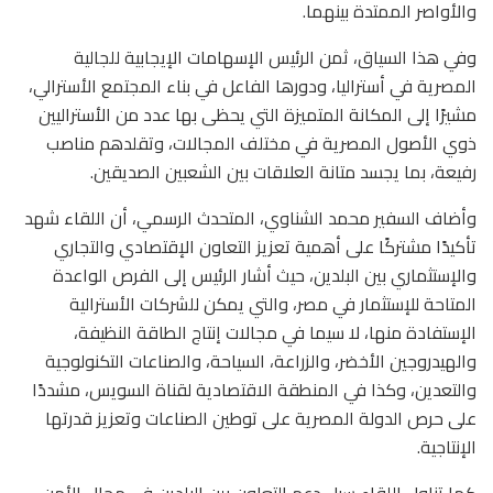
والأواصر الممتدة بينهما.
وفي هذا السياق، ثمن الرئيس الإسهامات الإيجابية للجالية
المصرية في أستراليا، ودورها الفاعل في بناء المجتمع الأسترالي،
مشيرًا إلى المكانة المتميزة التي يحظى بها عدد من الأستراليين
ذوي الأصول المصرية في مختلف المجالات، وتقلدهم مناصب
رفيعة، بما يجسد متانة العلاقات بين الشعبين الصديقين.
وأضاف السفير محمد الشناوي، المتحدث الرسمي، أن اللقاء شهد
تأكيدًا مشتركًا على أهمية تعزيز التعاون الإقتصادي والتجاري
والإستثماري بين البلدين، حيث أشار الرئيس إلى الفرص الواعدة
المتاحة للإستثمار في مصر، والتي يمكن للشركات الأسترالية
الإستفادة منها، لا سيما في مجالات إنتاج الطاقة النظيفة،
والهيدروجين الأخضر، والزراعة، السياحة، والصناعات التكنولوجية
والتعدين، وكذا في المنطقة الاقتصادية لقناة السويس، مشددًا
على حرص الدولة المصرية على توطين الصناعات وتعزيز قدرتها
الإنتاجية.
كما تناول اللقاء سبل دعم التعاون بين البلدين في مجال الأمن