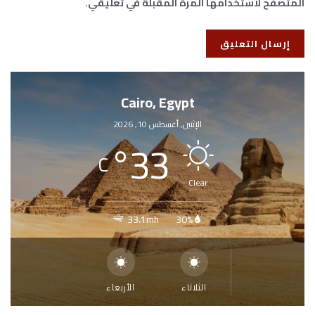
المتصفح لاستخدامها المرة المقبلة في تعليقي.
Cairo, Egypt
الإثنين, أغسطس 10, 2026
°
33
C
Clear
33.1mh
30%
الثلاثاء
الأربعاء