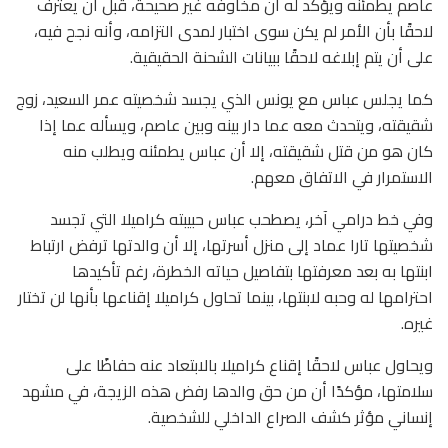
عاصم يطمئنه ويؤكد له أن مخاوفه غير صحيحة، قبل أن يعترف
لاحقًا بأن الأمر لم يكن سوى اختبار لمدى التزامه، وأنه نجح فيه،
على أن يتم إبلاغه لاحقًا ببيانات الشحنة الحقيقية.
كما يجلس عباس مع يونس الذي يجسد شخصيته عمر السعيد، زوج
شقيقته، ويتحدث معه عما دار بينه وبين عاصم، ويسأله عما إذا
كان هو من قتل شقيقته، إلا أن عباس يطمئنه ويطلب منه
الاستمرار في الاتفاق معهم.
وفي خط درامي آخر، يصطحب عباس حبيبته كراميلا التي تجسد
شخصيتها تارا عماد إلى منزل أسرتها، إلا أن والدتها ترفض ارتباط
ابنتها به بعد معرفتها بتفاصيل حياته الخطرة، رغم تأكيدها
احترامها له وحبه لابنتها، بينما تحاول كراميلا إقناعها بأنها لن تختار
غيره.
ويحاول عباس لاحقًا إقناع كراميلا بالابتعاد عنه حفاظًا على
سلامتها، مؤكدًا أن من حق والدها رفض هذه الزيجة، في مشهد
إنساني مؤثر كشف الصراع الداخلي للشخصية.