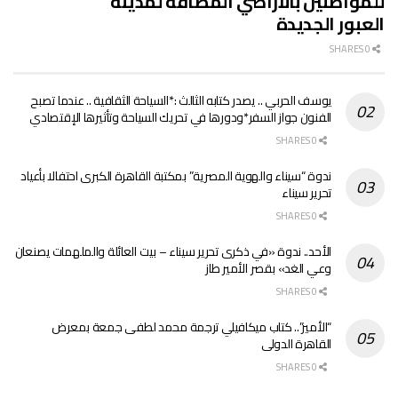
للمواطنين بالأراضي المضافة لمدينة
العبور الجديدة
0 SHARES
يوسف الحربي .. يصدر كتابه الثالث :*السياحة الثقافية .. عندما تصبح
الفنون جواز السفر*ودورها في تحريك السياحة وتأثيرها الإقتصادي
0 SHARES
ندوة “سيناء والهوية المصرية” بمكتبة القاهرة الكبرى احتفالا بأعياد
تحرير سيناء
0 SHARES
الأحد.. ندوة «في ذكرى تحرير سيناء – بيت العائلة والملهمات يصنعان
وعي الغد» بقصر الأمير طاز
0 SHARES
“الأمير”.. كتاب ميكافيلي ترجمة محمد لطفى جمعة بمعرض
القاهرة الدولى
0 SHARES