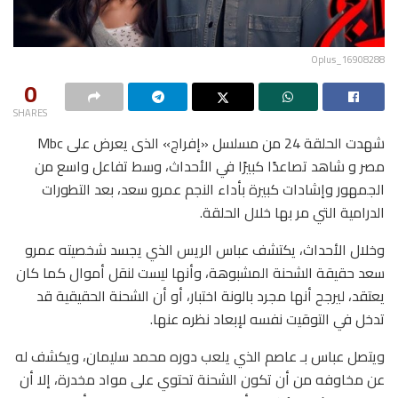
Oplus_16908288
0
SHARES
شهدت الحلقة 24 من مسلسل «إفراج» الذى يعرض على Mbc
مصر و شاهد تصاعدًا كبيرًا في الأحداث، وسط تفاعل واسع من
الجمهور وإشادات كبيرة بأداء النجم عمرو سعد، بعد التطورات
الدرامية التي مر بها خلال الحلقة.
وخلال الأحداث، يكتشف عباس الريس الذي يجسد شخصيته عمرو
سعد حقيقة الشحنة المشبوهة، وأنها ليست لنقل أموال كما كان
يعتقد، ليرجح أنها مجرد بالونة اختبار، أو أن الشحنة الحقيقية قد
تدخل في التوقيت نفسه لإبعاد نظره عنها.
ويتصل عباس بـ عاصم الذي يلعب دوره محمد سليمان، ويكشف له
عن مخاوفه من أن تكون الشحنة تحتوي على مواد مخدرة، إلا أن