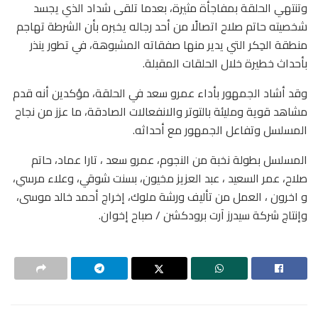
وتنتهي الحلقة بمفاجأة مثيرة، بعدما تلقى شداد الذي يجسد
شخصيته حاتم صلاح اتصالًا من أحد رجاله يخبره بأن الشرطة تهاجم
منطقة الحِكر التي يدير منها صفقاته المشبوهة، في تطور ينذر
بأحداث خطيرة خلال الحلقات المقبلة.
وقد أشاد الجمهور بأداء عمرو سعد في الحلقة، مؤكدين أنه قدم
مشاهد قوية ومليئة بالتوتر والانفعالات الصادقة، ما عزز من نجاح
المسلسل وتفاعل الجمهور مع أحداثه.
المسلسل بطولة نخبة من النجوم، عمرو سعد ، تارا عماد، حاتم
صلاح، عمر السعيد ، عبد العزيز مخيون، بسنت شوقي، وعلاء مرسي،
و اخرون ، العمل من تأليف ورشة ملوك، إخراج أحمد خالد موسى،
وإنتاج شركة سيدرز آرت برودكشن / صباح إخوان.